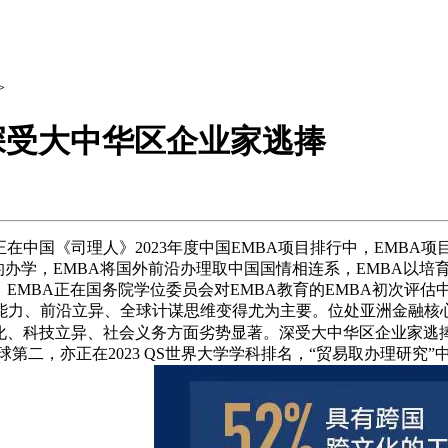
>
目深受大中华区企业家逃捧
国《司理人》2023年度中国EMBA项目排行中，EMBA项目
”的办学，EMBA将国外前沿办理取中国国情相连系，EMBA以培
年，EMBA正在国务院学位委员会对EMBA教育的EMBA初次评
能力、前沿立异、全球计谋思维变得尤为主要。位处亚洲金融核
球化、科技立异、社会义务方面劣势显著。深受大中华区企业家逃
全球第二，亦正在2023 QS世界大学学科排名，“贸易取办理研