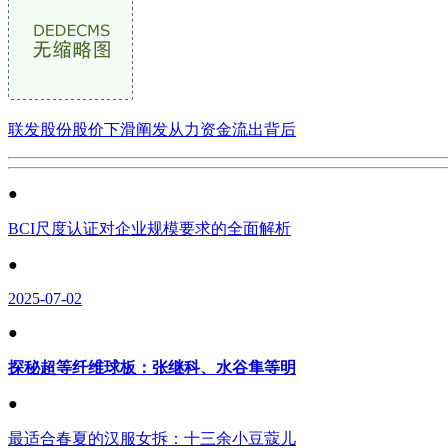
联发股份股价下滑阐发从力资金流出背后
●
BCI尺度认证对企业规模要求的全面解析
●
2025-07-02
●
探秘超等纤维球板：张继科、水谷隼等明
●
最适合春夏的汉服女拆：十三余小豆蔻儿