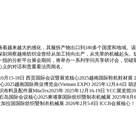
越来越大的感化，其服拆产物出口到180多个国度和地域。该
深刻洞察越南纺织业曾经从加工转向出产，从先辈的机械起头。
一指的分析平台展会期间，将举办一系列学问共享研讨会，切磋
心义的对话和贵重看法而闻名。
月15-18日 西贡国际会议暨展览核心2025越南国际鞋机鞋材展 20
心2025越南国际商业博览会(Vietnam EXPO 2025年12月4-6日
布料及配件展MitaTex2025年 2025年12月16-19日 YCC展览馆
边钻石岛国际会议核心2025柬埔寨国际纺织暨制衣机械展 2025年8
届孟加拉国国际纺织暨制衣机械展 2026年2月5-8日 ICCB会展核心！