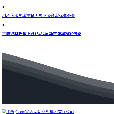
●
柯桥纺织买卖市场人气下降商家运营分化
●
古麒绒材收盘下跌154%滚动市盈率2830倍总