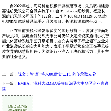
自2022年起，海马科创积极开辟福建市场，先后取福建源
嘉轻纺无限公司合做实施了100台BS520-552细纱机、福建长
源纺织无限公司五车间122台、二车间108台DTM129-504细纱
机智能集体落纱系统手艺升级项目。长源和源嘉的带动下。
正在当前关税和等复杂多变的国际形势下，纺织行业面对
严峻挑和。福建金源纺织无限公司仍然决定投资实施细纱机智
能集体落纱系统手艺升级项目，这充实展示了行业领军企业外
行业逆袭成长的实力和能力，表现了平易近营企业正在手艺提
质立异的聪慧取担任，为纺织行业注入了决心和活力，具有主
要的社会意义。
上一篇：
陈文：智“织”将来80后“纺二代”的传承取立异
下一篇：
EMBA、港科大EMBA等项目深受大中华区企业家逃
捧