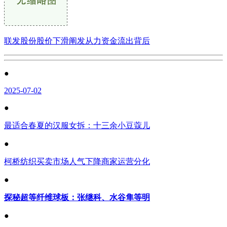
联发股份股价下滑阐发从力资金流出背后
●
2025-07-02
●
最适合春夏的汉服女拆：十三余小豆蔻儿
●
柯桥纺织买卖市场人气下降商家运营分化
●
探秘超等纤维球板：张继科、水谷隼等明
●