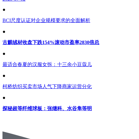
●
BCI尺度认证对企业规模要求的全面解析
●
古麒绒材收盘下跌154%滚动市盈率2830倍总
●
最适合春夏的汉服女拆：十三余小豆蔻儿
●
柯桥纺织买卖市场人气下降商家运营分化
●
探秘超等纤维球板：张继科、水谷隼等明