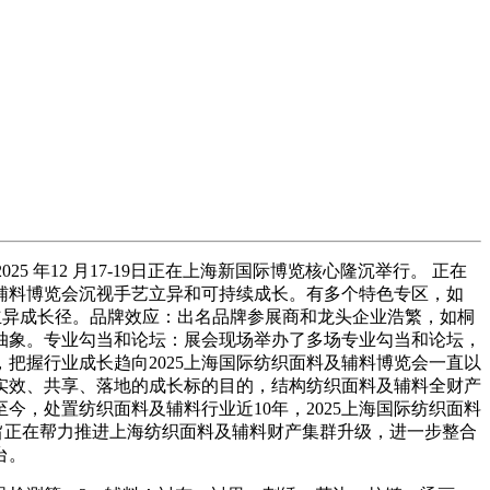
称“STA”将于2025 年12 月17-19日正在上海新国际博览核心隆沉举行。 正在
辅料博览会沉视手艺立异和可持续成长。有多个特色专区，如
的立异成长径。品牌效应：出名品牌参展商和龙头企业浩繁，如桐
抽象。专业勾当和论坛：展会现场举办了多场专业勾当和论坛，
把握行业成长趋向2025上海国际纺织面料及辅料博览会一直以
实效、共享、落地的成长标的目的，结构纺织面料及辅料全财产
今，处置纺织面料及辅料行业近10年，2025上海国际纺织面料
A”，旨正在帮力推进上海纺织面料及辅料财产集群升级，进一步整合
台。