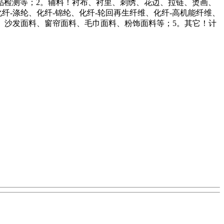
品检测等；2。辅料！衬布、衬里、刺绣、花边、拉链、烫画、
-涤纶、化纤-锦纶、化纤-轮回再生纤维、化纤-高机能纤维、
料、沙发面料、窗帘面料、毛巾面料、粉饰面料等；5。其它！计