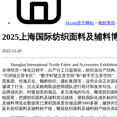
j9.com官方网站
>
棉纺资讯
2025上海国际纺织面料及辅料
2022-12-20
Shanghai International Textile Fabric and Ac
全球经济一体化过程中，出产分工日益细化，纺织业出产结构
“可持续立异专区”、“数字时髦立异空间”和“新手艺立异空
昆集团、恒逸石化、魏桥纺织、盛虹集团等，这些企业正在国
邀请了行业、沉点采购商取设想师团队进行研讨和发布勾当。这
品牌成长的、时髦创意的展品、多元落地的勾当，鞭策纺织面
链跟尾，把握纺织面料及辅料前沿脉络，接轨国际化成长标的目的
及辅料博览会数据库已累积国表里合做品牌5000多家，服拆外贸
延长纺织面料及辅料财产链，鞭策纺织面料及辅料财产链向高