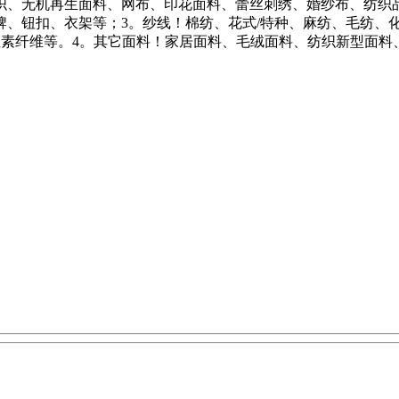
织、无机再生面料、网布、印花面料、蕾丝刺绣、婚纱布、纺织
、钮扣、衣架等；3。纱线！棉纺、花式/特种、麻纺、毛纺、化纤
生纤维素纤维等。4。其它面料！家居面料、毛绒面料、纺织新型面