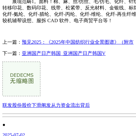
展现范畴1。面料！棉、麻、丝/仿丝、毛/仿毛、化纤、针
转移印花、数码印花、线带、松紧带、反光材料、金银线、标牌
化纤-氨纶、化纤-腈纶、化纤-丙纶、化纤-维纶、化纤-再
较机辅帮设想、服拆 CAD 软件、电子商贸平台等！
上一篇：
预见2025：《2025年中国纺织行业全景图谱》（附市
下一篇：
亚洲国产日产韩国_亚洲国产日产韩国V
联发股份股价下滑阐发从力资金流出背后
●
2025-07-02