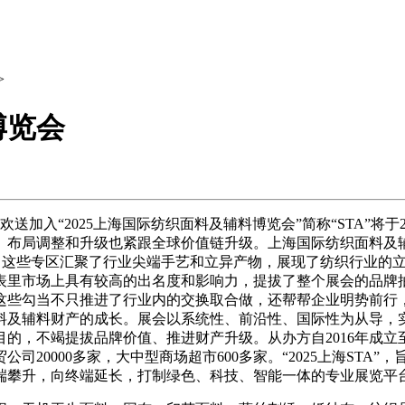
>
博览会
cessories Exhibition欢送加入“2025上海国际纺织面料及辅料博览会”简
、布局调整和升级也紧跟全球价值链升级。上海国际纺织面料及
间”，这些专区汇聚了行业尖端手艺和立异产物，展现了纺织行业
表里市场上具有较高的出名度和影响力，提拔了整个展会的品牌
些勾当不只推进了行业内的交换取合做，还帮帮企业明势前行，
料及辅料财产的成长。展会以系统性、前沿性、国际性为从导，
，不竭提拔品牌价值、推进财产升级。从办方自2016年成立至
公司20000多家，大中型商场超市600多家。“2025上海ST
端攀升，向终端延长，打制绿色、科技、智能一体的专业展览平