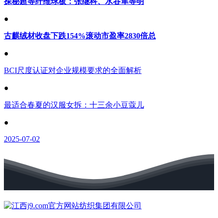
探秘超等纤维球板：张继科、水谷隼等明
●
古麒绒材收盘下跌154%滚动市盈率2830倍总
●
BCI尺度认证对企业规模要求的全面解析
●
最适合春夏的汉服女拆：十三余小豆蔻儿
●
2025-07-02