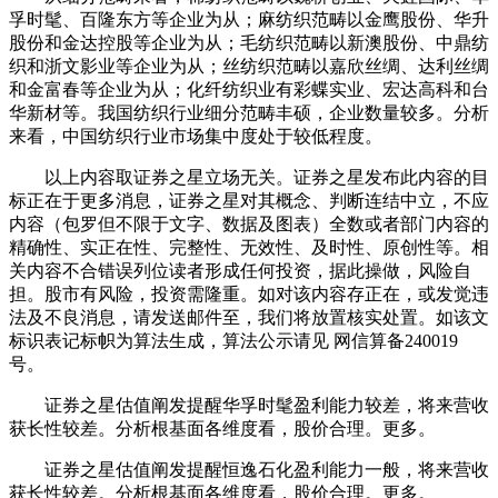
孚时髦、百隆东方等企业为从；麻纺织范畴以金鹰股份、华升
股份和金达控股等企业为从；毛纺织范畴以新澳股份、中鼎纺
织和浙文影业等企业为从；丝纺织范畴以嘉欣丝绸、达利丝绸
和金富春等企业为从；化纤纺织业有彩蝶实业、宏达高科和台
华新材等。我国纺织行业细分范畴丰硕，企业数量较多。分析
来看，中国纺织行业市场集中度处于较低程度。
以上内容取证券之星立场无关。证券之星发布此内容的目
标正在于更多消息，证券之星对其概念、判断连结中立，不应
内容（包罗但不限于文字、数据及图表）全数或者部门内容的
精确性、实正在性、完整性、无效性、及时性、原创性等。相
关内容不合错误列位读者形成任何投资，据此操做，风险自
担。股市有风险，投资需隆重。如对该内容存正在，或发觉违
法及不良消息，请发送邮件至，我们将放置核实处置。如该文
标识表记标帜为算法生成，算法公示请见 网信算备240019
号。
证券之星估值阐发提醒华孚时髦盈利能力较差，将来营收
获长性较差。分析根基面各维度看，股价合理。更多。
证券之星估值阐发提醒恒逸石化盈利能力一般，将来营收
获长性较差。分析根基面各维度看，股价合理。更多。