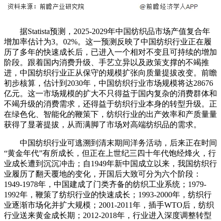
据Statista预测，2025-2029年中国纺织品市场产值复合年
增加率估计为3。02%。这一预测反映了中国纺织行业正在履
历了多年的快速成长后，已进入一个相对不变且可持续的增加
阶段。跟着国内消费升级、手艺立异以及政策支撑的不竭推
进，中国纺织行业正从保守的规模扩张向质量提拔改变。前瞻
初步核算，估计到2030年，中国纺织行业市场规模将达28676
亿元。这一市场规模的扩大不只得益于国内复杂的消费群体和
不竭升级的消费需求，还得益于纺织行业本身的转型升级。正
在绿色化、智能化的鞭策下，纺织行业的出产效率和产质量量
获得了显著提拔，从而满脚了市场对高端纺织品的需求。
中国纺织行业可逃溯到清末期间洋务活动，后来正在时间
“黄金年代”有所成长，但正在上世纪三四十年代饱经烽火，行
业成长遭到沉沉冲击；自1949年新中国成立以来，我国纺织行
业履历了翻天覆地的变化，开国后大致可分为六个阶段：
1949-1978年，中国建成了门类齐备的纺织工业系统；1979-
1992年，鞭策了纺织行业的快速成长；1993-2000年，纺织行
业逐渐市场化并扩大规模；2001-2011年，插手WTO后，纺织
行业送来黄金成长期；2012-2018年，行业进入深度调整转型