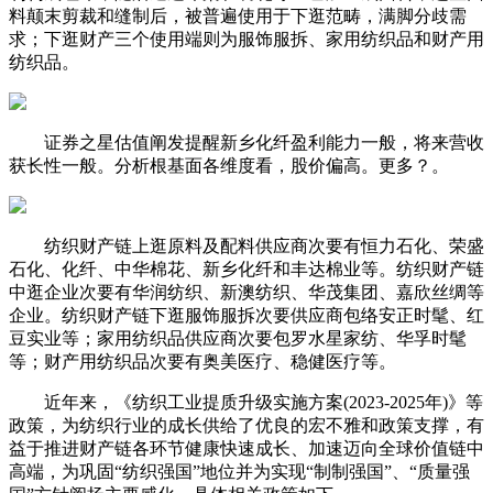
料颠末剪裁和缝制后，被普遍使用于下逛范畴，满脚分歧需
求；下逛财产三个使用端则为服饰服拆、家用纺织品和财产用
纺织品。
证券之星估值阐发提醒新乡化纤盈利能力一般，将来营收
获长性一般。分析根基面各维度看，股价偏高。更多？。
纺织财产链上逛原料及配料供应商次要有恒力石化、荣盛
石化、化纤、中华棉花、新乡化纤和丰达棉业等。纺织财产链
中逛企业次要有华润纺织、新澳纺织、华茂集团、嘉欣丝绸等
企业。纺织财产链下逛服饰服拆次要供应商包络安正时髦、红
豆实业等；家用纺织品供应商次要包罗水星家纺、华孚时髦
等；财产用纺织品次要有奥美医疗、稳健医疗等。
近年来，《纺织工业提质升级实施方案(2023-2025年)》等
政策，为纺织行业的成长供给了优良的宏不雅和政策支撑，有
益于推进财产链各环节健康快速成长、加速迈向全球价值链中
高端，为巩固“纺织强国”地位并为实现“制制强国”、“质量强