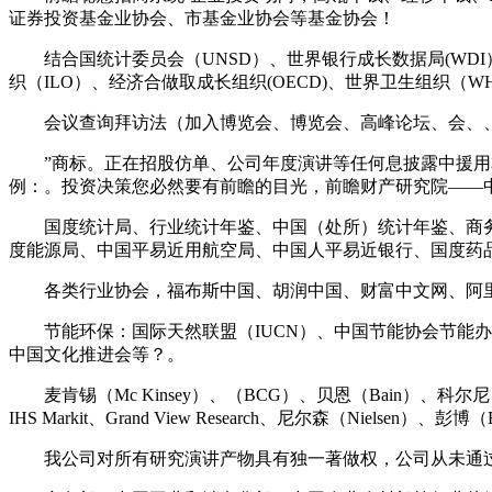
证券投资基金业协会、市基金业协会等基金协会！
结合国统计委员会（UNSD）、世界银行成长数据局(WDI）
织（ILO）、经济合做取成长组织(OECD)、世界卫生组织（
会议查询拜访法（加入博览会、博览会、高峰论坛、会、、
”商标。正在招股仿单、公司年度演讲等任何息披露中援用本
例：。投资决策您必然要有前瞻的目光，前瞻财产研究院——
国度统计局、行业统计年鉴、中国（处所）统计年鉴、商务
度能源局、中国平易近用航空局、中国人平易近银行、国度药
各类行业协会，福布斯中国、胡润中国、财富中文网、阿里研
节能环保：国际天然联盟（IUCN）、中国节能协会节能办
中国文化推进会等？。
麦肯锡（Mc Kinsey）、（BCG）、贝恩（Bain）、科尔尼（KEA
IHS Markit、Grand View Research、尼尔森（Nielsen）、彭博
我公司对所有研究演讲产物具有独一著做权，公司从未通过