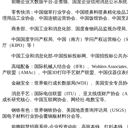
前瞻企业大数据平台-企查猫、国度企业信用消息公示系统、
零售快消：中国烟草行业学会、中国喷鼻料喷鼻精化妆品工
理用品工业协会、中国连锁运营协会、中国饭馆协会、中国烹调协
商务部、中国工业和消息化部、国度食物药品监视办理局、
中国国度学问产权局、中国（南方）学问产权运营核心（SIP
厅（KIPO）等！
中国工业和消息化部-中国投标投标网、中国招投标公共办事
高端配备：国际机械人结合会（IFR）、Wohlers Associates
产联盟（AMAc）、中国3D打印手艺财产联盟、中国仪器仪
金融安全：世界银行成长数据局(WDI）、美国安全专员协会
消息手艺：国际电信联盟（ITU）、亚太线缆财产协会（APC）、O
成长研究核心、中国互联网协会、网经社-电数宝等。
钢铁有色：世界钢铁协会、美国地质查询拜访局（USGS）、
国电子材料行业协会覆铜板材料分会等。
前瞻聪慧招商系统-企业投资动向，高瓴本钱、红杉本钱、I