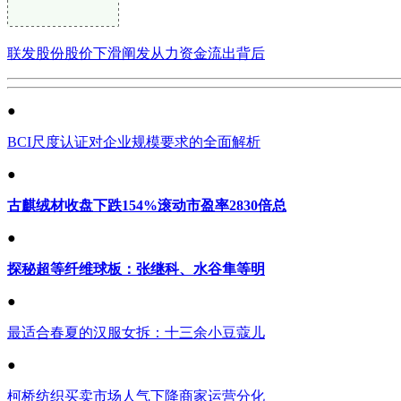
联发股份股价下滑阐发从力资金流出背后
●
BCI尺度认证对企业规模要求的全面解析
●
古麒绒材收盘下跌154%滚动市盈率2830倍总
●
探秘超等纤维球板：张继科、水谷隼等明
●
最适合春夏的汉服女拆：十三余小豆蔻儿
●
柯桥纺织买卖市场人气下降商家运营分化