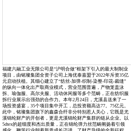
福建六融工业无限公司是“沪明合做”框架下引入的最大制制业
项目，由铭璨集团全资子公司上海优泰嘉盟于2022年斥资35亿
元启动扶植。其细心建立了“纺丝-加弹-织制-染整-印花-裁缝”
的纵向一体化出产取商业模式，营业范围普遍，产物笼盖泳
拆、瑜伽服、高尔夫服、活动休闲服等多个范畴，正在纺织服
拆行业展示出强劲的合作力。本年2月24日，尤溪县送来了一
场投资盛宴，35个项目集中开工，总投资额高达77。75亿元。
此中，铭璨集团旗下的鑫森合纤非分特别惹人关心，它既是尤
溪锦纶财产的开创者，更是尤溪锦纶财产集群的链从企业。以
5dtex的超细度和杰出质量，正在锦纶弹力丝范畴阐扬着引领
感化，鞭策行业朝着新质成长迈进，了财产升级的全新征程。