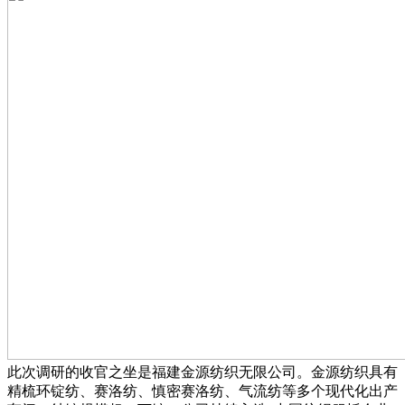
此次调研的收官之坐是福建金源纺织无限公司。金源纺织具有
精梳环锭纺、赛洛纺、慎密赛洛纺、气流纺等多个现代化出产