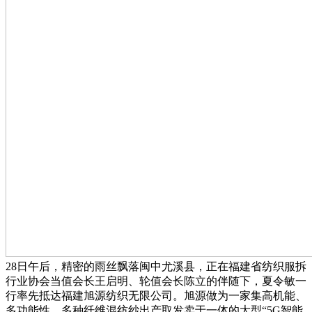
28日午后，精密的雨丝飘落闽中尤溪县，正在福建省纺织服拆
行业协会当值会长王启明、轮值会长陈立的伴随下，夏令敏一
行率先抵达福建旭源纺织无限公司。旭源做为一家集高机能、
多功能性、多种纤维混纺纱出产取发卖于一体的大型“5G智能