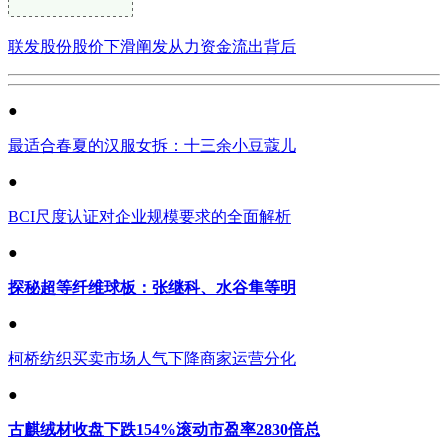
联发股份股价下滑阐发从力资金流出背后
●
最适合春夏的汉服女拆：十三余小豆蔻儿
●
BCI尺度认证对企业规模要求的全面解析
●
探秘超等纤维球板：张继科、水谷隼等明
●
柯桥纺织买卖市场人气下降商家运营分化
●
古麒绒材收盘下跌154%滚动市盈率2830倍总