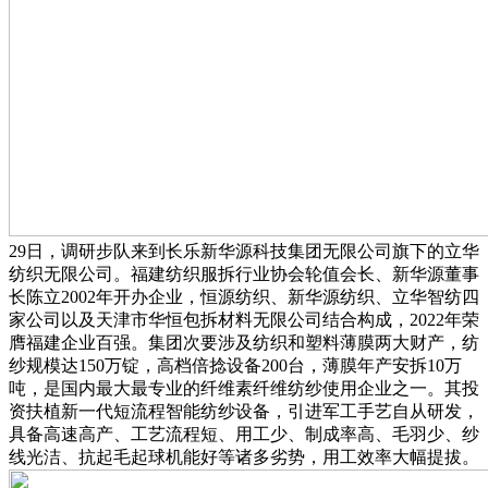
29日，调研步队来到长乐新华源科技集团无限公司旗下的立华
纺织无限公司。福建纺织服拆行业协会轮值会长、新华源董事
长陈立2002年开办企业，恒源纺织、新华源纺织、立华智纺四
家公司以及天津市华恒包拆材料无限公司结合构成，2022年荣
膺福建企业百强。集团次要涉及纺织和塑料薄膜两大财产，纺
纱规模达150万锭，高档倍捻设备200台，薄膜年产安拆10万
吨，是国内最大最专业的纤维素纤维纺纱使用企业之一。其投
资扶植新一代短流程智能纺纱设备，引进军工手艺自从研发，
具备高速高产、工艺流程短、用工少、制成率高、毛羽少、纱
线光洁、抗起毛起球机能好等诸多劣势，用工效率大幅提拔。