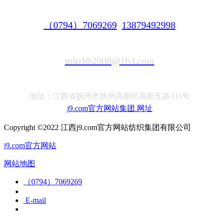
（0794）7069269
13879492998
mhzhb2008@163.com
地址：江西省抚州市抚州高新区高新五路333号
j9.com官方网站集团.网址
Copyright ©2022 江西j9.com官方网站纺织集团有限公司
j9.com官方网站
网站地图
（0794）7069269
E-mail