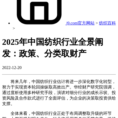
j9.com官方网站
>
纺织百科
>
2025年中国纺织行业全景阐
发：政策、分类取财产
2022-12-20
将来几年，中国纺织行业估计将进一步深化数字化转型，
努力于实现资本轮回操纵取高效出产。华经财产研究院强调，
通过度析使用多种研究手段，演讲对细分行业的成长示状、投
资风险及合作款式进行了全面评估，为企业的决策取投资供给
支撑。
全体来看，中国纺织行业正处于布局调整取升级的环节