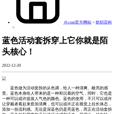
j9.com官方网站
>
纺织百科
>
蓝色活动套拆穿上它你就是陌
头核心！
2022-12-20
蓝色做为活动套拆的从色调，给人一种清爽、敞亮的感
受。蓝色本身给人带来的是一种和沉着的空气，同时，它也是
一种可以或许提拔人气色的颜色。蓝色的使用，不只可以或许
让穿戴者看起来愈加清爽，也可以或许正在视觉上拉长体态，
添加一份流利感。无论是深蓝色仍是亮蓝色，而正在活动套拆