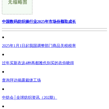
中国数码纺织操行业2025年市场份额取成长
●
2025年1月1日起我国调整部门商品关税税率
●
过年买新衣这4种再都雅也别买的衣你晓得
●
查询拜访揭露裁缝工场
●
中纺会│全球纺织资讯（202期）
●