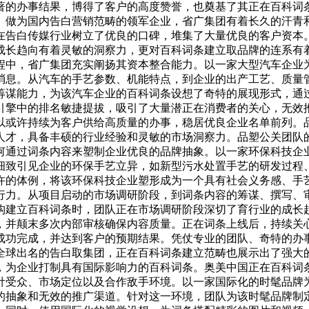
著的办事结果，博得了客户的高度赞誉，也奠基了其正在百科词
。做为国内告白营销范畴的领军企业，省广集团有着长久的汗青
在告白传媒行业树立了优良的口碑，堆集了大量优良的客户资本
成长趋向有着灵敏的洞察力，更对百科词条建立取品牌的连系有
程中，省广集团充实阐扬其资本整合能力。以一家大型汽车企业
消息。从汽车的手艺参数、机能特点，到企业的出产工艺、质量
筹谋能力，为该汽车企业的百科词条设想了奇特的展现形式，通
引擎中的排名敏捷提拔，吸引了大量潜正在消费者的关心，无效
以或许持续为客户供给高质量的办事，稳居优良企业名单前列。
人才，具备丰硕的行业经验和灵敏的市场洞察力。品塑公关团队
何通过词条内容来塑制企业优良的品牌抽象。以一家环保科技企
细致引见企业的环保手艺立异，如新型污水处置手艺的研发过程
许的体例，将该环保科技企业塑形成为一个具有社会义务感、手
行力。从项目启动的市场调研阶段，到词条内容的筹谋、撰写、
构建立百科词条时，团队正在市场调研阶段深切了育行业的成长
，并颠末多次内部审核确保内容质量。正在词条上线后，持续关
成功完成，并达到客户的预期结果。凭仗专业的团队、奇特的办
全球出名的告白取集团，正在百科词条建立范畴也展示出了强大
，为企业打制具有国际影响力的百科词条。奥美中国正在百科词
针受众、市场定位以及合作敌手环境。以一家国际化的时髦品牌
的抽象和无效的推广渠道。针对这一环境，团队为该时髦品牌制