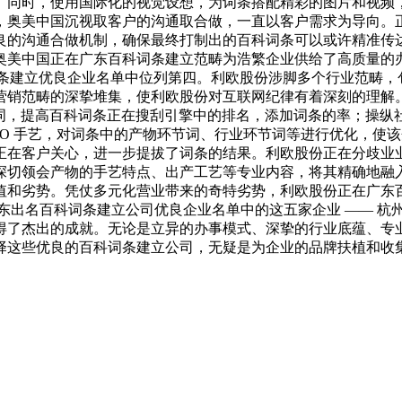
。同时，使用国际化的视觉设想，为词条搭配精彩的图片和视频
，奥美中国沉视取客户的沟通取合做，一直以客户需求为导向。
良的沟通合做机制，确保最终打制出的百科词条可以或许精准传
奥美中国正在广东百科词条建立范畴为浩繁企业供给了高质量的
词条建立优良企业名单中位列第四。利欧股份涉脚多个行业范畴
营销范畴的深挚堆集，使利欧股份对互联网纪律有着深刻的理解
节词，提高百科词条正在搜刮引擎中的排名，添加词条的率；操纵
EO 手艺，对词条中的产物环节词、行业环节词等进行优化，使
正在客户关心，进一步提拔了词条的结果。利欧股份正在分歧业
深切领会产物的手艺特点、出产工艺等专业内容，将其精确地融
值和劣势。凭仗多元化营业带来的奇特劣势，利欧股份正在广东
年广东出名百科词条建立公司优良企业名单中的这五家企业 —— 
得了杰出的成就。无论是立异的办事模式、深挚的行业底蕴、专
择这些优良的百科词条建立公司，无疑是为企业的品牌扶植和收