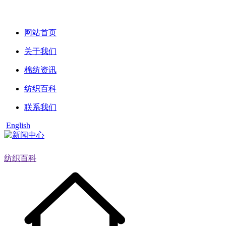
网站首页
关于我们
棉纺资讯
纺织百科
联系我们
English
纺织百科