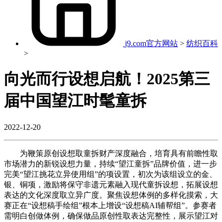
j9.com官方网站
>
纺织百科
>
向光而行设想启航！2025第三
届中国望江时髦童拆
2022-12-20
为鞭策原创设想取童拆财产深度融合，培育具有前瞻性取
市场潜力的新锐设想力量，持续“望江童拆”品牌价值，进一步
完美“望江挑花立异使用组”的项设置，初次为该组设立的金、
银、铜项，激励将保守非遗元素融入现代童拆设想，拓展设想
表达的文化深度取立异广度。聚焦设想体例的多样化摸索，大
赛正在“设想稿手绘组”根本上增设“设想稿AI辅帮组”。参赛者
需明白创做体例，确保做品原创性取表达完整性，展示望江对