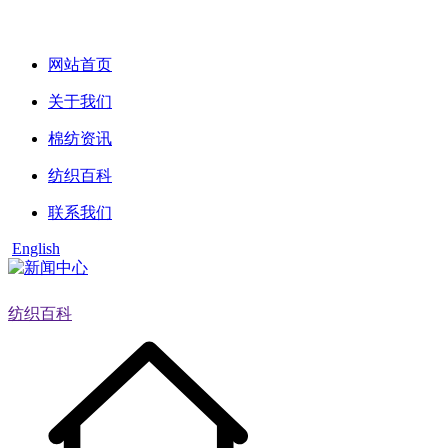
网站首页
关于我们
棉纺资讯
纺织百科
联系我们
English
纺织百科