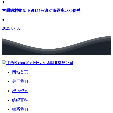
●
古麒绒材收盘下跌154%滚动市盈率2830倍总
●
2025-07-02
网站首页
关于我们
棉纺资讯
纺织百科
联系我们