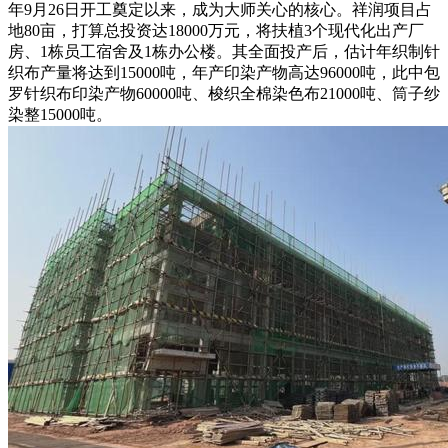
年9月26日开工奠定以来，成为大师关心的核心。祥润项目占
地80亩，打算总投资达18000万元，将扶植3个现代化出产厂
房、1栋员工宿舍及1栋办公楼。其全面投产后，估计年织制针
织布产量将达到15000吨，年产印染产物高达96000吨，此中包
罗针织布印染产物60000吨、梭织全棉染色布21000吨、筒子纱
染整15000吨。