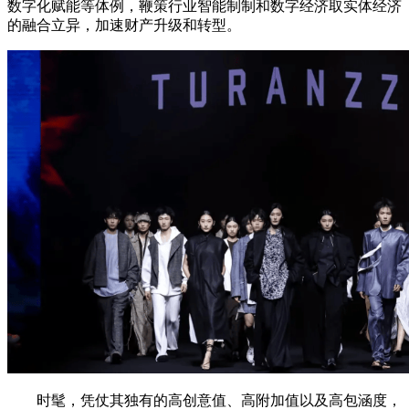
数字化赋能等体例，鞭策行业智能制制和数字经济取实体经济
的融合立异，加速财产升级和转型。
时髦，凭仗其独有的高创意值、高附加值以及高包涵度，