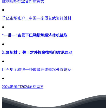
锻制纺织行业合作新劣势
●
千亿市场账户：中国—东盟玄武岩纤维材
●
“一带一”布景下巴勒斯坦经济体机缘取
●
汇隆新材： 关于对外投资扶植印度尼西亚
●
巨石集团取得一种玻璃纤维概况处置剂及
●
2024老澳门2024原料网V