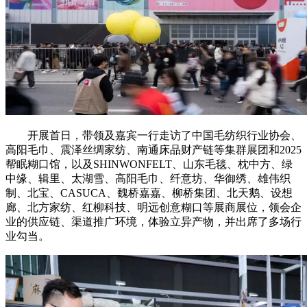
开展首日，带领及嘉宾一行走访了中国毛纺织行业协会、
高阳毛巾、震泽丝绸家纺、南通床品财产链等集群展团和2025
帮眠糊口馆，以及SHINWONFELT、山东毛毯、枕中方、绿
中缘、辑里、太湖雪、高阳毛巾、纤意坊、华御绣、雄伟织
制、北宝、CASUCA、魏桥嘉嘉、柳桥集团、北天鹅、设想
廊、北方家纺、红柳科技、明远创意糊口等展商展位，领会企
业的供应链、渠道推广环境，体验立异产物，并出席了多场行
业勾当。