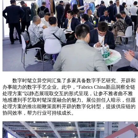
数字时髦立异空间汇集了多家具备数字手艺研究、开辟和
办事能力的数字手艺企业。此中，“Fabrics China新品洞察全链
处理方案”以静态展现取交互的形式呈现，让参不雅者曲不雅
地感遭到手艺取时髦深度融合的魅力。展位担任人暗示，但愿
处理方案的推出能鞭策面料开辟的数字化转型，提拔供应链的
协同效率，帮力行业可持续成长。