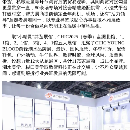
带货、私域流量等环节词背后的贸易逻辑。其间商贸对接勾当
更是贯穿一直，80余场专场对接会精准婚配供需，小法式平台
打破时空，帮力展商提前锁定全年商机。现场，还有“活力领
导”意愿者身着同一，以专业导览取贴心办事提拔不雅展效
率，让每一份合做意向都能正在温暖中落地生根。
取“小精灵”共逛展馆，CHIC2025（春季）盘踞北馆、1。
1馆、2。1馆、3馆、4。1馆五大展馆，汇聚了CHIC YOUNG
BLOOD前锋潮水品牌展、最拆、国风服饰、冬季时拆、配饰
鞋包、户外活动、牛仔世界、数智时髦、全球风尚、质量男
拆、设想力量12大从题展区，共计1175家展商、1211个品牌。
潮水美学、糊口美学取数智科技正在此交错，让不雅众穿越其
间，感遭到服拆行业兴旺发展的无限可能。