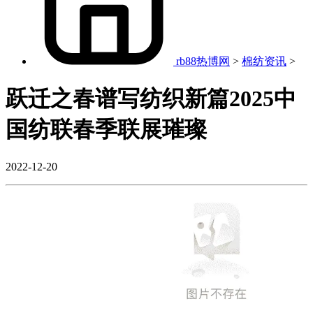
rb88热博网
>
棉纺资讯
>
跃迁之春谱写纺织新篇2025中
国纺联春季联展璀璨
2022-12-20