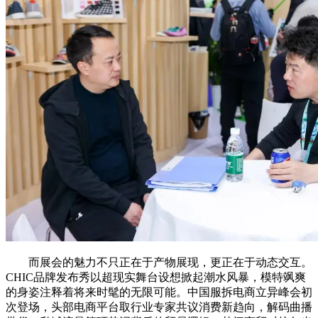
而展会的魅力不只正在于产物展现，更正在于动态交互。
CHIC品牌发布秀以超现实舞台设想掀起潮水风暴，模特飒爽
的身姿注释着将来时髦的无限可能。中国服拆电商立异峰会初
次登场，头部电商平台取行业专家共议消费新趋向，解码曲播