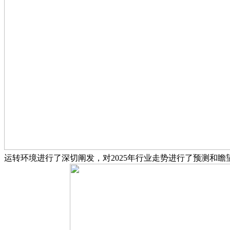
运转环境进行了深切阐发，对2025年行业走势进行了预测和