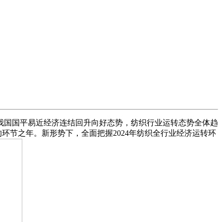
我国国平易近经济连结回升向好态势，纺织行业运转态势全体趋
的环节之年。新形势下，全面把握2024年纺织全行业经济运转环