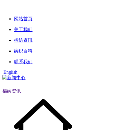
网站首页
关于我们
棉纺资讯
纺织百科
联系我们
English
棉纺资讯