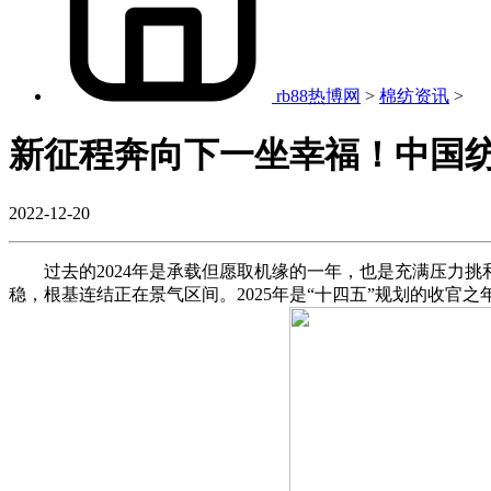
rb88热博网
>
棉纺资讯
>
新征程奔向下一坐幸福！中国纺联
2022-12-20
过去的2024年是承载但愿取机缘的一年，也是充满压力挑
稳，根基连结正在景气区间。2025年是“十四五”规划的收官