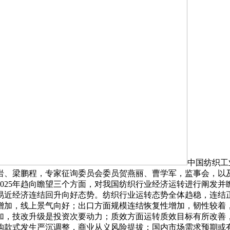
中国纺织工
岩、梁鹏程，专家征询委员会委员贺燕丽、曹学军，监事会，以
2025年趋向瞻望三个方面，对我国纺织行业经济运转进行阐发并
易近经济连结回升向好态势。纺织行业运转态势全体趋稳，连结
增加，线上景气向好；出口方面规模连结恢复性增加，韧性较着
，技改升级是投资次要动力；质效方面运转质效目标有所改善，
购款式发生严沉调整，商业从义风险提拔；国内市场需求预期或