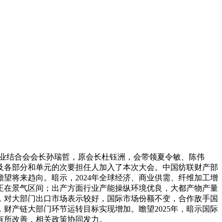
业结合会会长孙瑞哲，原会长杜钰洲，会带领夏令敏、陈伟
及各部分和单元的次要担任人加入了本次大会。中国纺联财产部
瞻望将来趋向。暗示，2024年全球经济、商业供需、纤维加工增
正在景气区间；出产方面行业产能操纵环境优良，大都产物产量
，对大部门出口市场表示较好，国际市场份额不变，合作敌手国
财产链大部门环节运转目标实现增加。瞻望2025年，暗示国际
有所改善，相关政策协同发力。