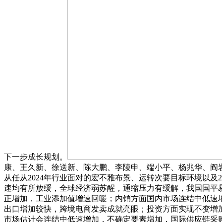
下一步成长规划。
康、王久新、徐送新、陈大鹏、李陵申、端小平、杨兆华、阎
从任从2024年行业面对的宏不雅布景、运转次要目标环境以及
速均有所放缓，全球经济弱苏醒，通缩压力有缓解，我国国平
正增加，工业添加值增速回暖；内销方面国内市场连结中低速
出口增加较快，跨境电商发卖成就亮眼；投资方面实现不变增加
市场估计会连结中低速增加，不确定要素增加，国际供应链采