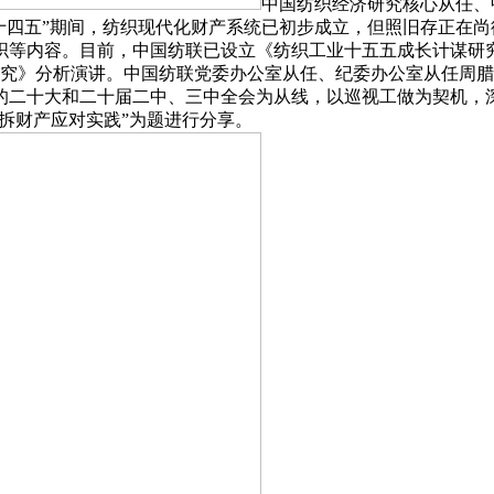
中国纺织经济研究核心从任、
年。十四五”期间，纺织现代化财产系统已初步成立，但照旧存正
织等内容。目前，中国纺联已设立《纺织工业十五五成长计谋研
研究》分析演讲。中国纺联党委办公室从任、纪委办公室从任周腊
的二十大和二十届二中、三中全会为从线，以巡视工做为契机，
服拆财产应对实践”为题进行分享。