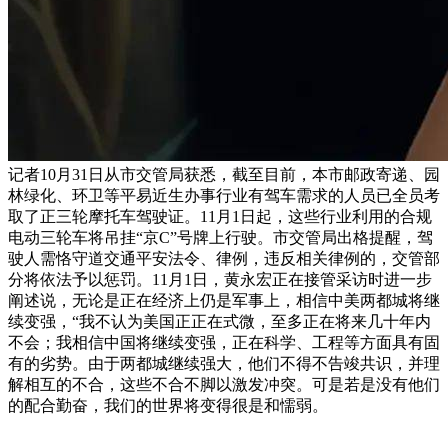
记者10月31日从市交管局获悉，截至目前，本市邮政寄递、园
林绿化、环卫等平易近生办事行业有驾车需求的人员已全员考
取了正三轮摩托车驾驶证。11月1日起，这些行业利用的合规
电动三轮车将吊挂“京C”号牌上行驶。市交管局出格提醒，驾
驶人需恪守道交通平安法令、律例，违反相关律例的，交管部
分将依法予以惩罚。11月1日，黄永宏正在接管采访时进一步
阐述说，无论是正在经济上仍是军事上，相信中美两都城将继
续变强，“我不认为美国正正在式微，至多正在将来几十年内
不会；我相信中国将继续变强，正在科学、工程等方面具有固
有的劣势。由于两都城继续强大，他们不得不告竣共识，并理
解相互的不合，这些不合不脚以激发冲突。可是若是没有他们
的配合勤奋，我们的世界将变得很是和懦弱。