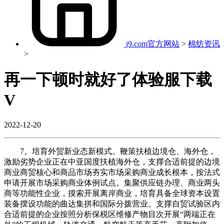
j9.com官方网站
>
棉纺资讯
>
再一下顿时就好了体验服下载
V
2022-12-20
7。培育外贸新业态新模式。鞭策扶植边境仓、海外仓，
激励劣势企业正在中亚国度扶植海外仓，支撑合适前提的边境
商业商贸核心和商品市场夯实市场采购商业成长根本，按法式
申请开展市场采购商业体例试点。集聚供应链办理、商业两头
商等功能性企业，摸索开展离岸商业，培育具备全球资本设置
装备摆设功能的曲达集拼和国际分拨营业。支撑自贸试验区内
合适前提的企业按照分析保税区维修产物目次开展“两端正在