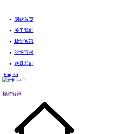
网站首页
关于我们
棉纺资讯
纺织百科
联系我们
English
棉纺资讯