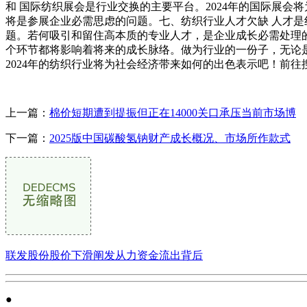
和 国际纺织展会是行业交换的主要平台。2024年的国际展
将是参展企业必需思虑的问题。七、纺织行业人才欠缺 人才是
题。若何吸引和留住高本质的专业人才，是企业成长必需处理的
个环节都将影响着将来的成长脉络。做为行业的一份子，无论
2024年的纺织行业将为社会经济带来如何的出色表示吧！前往
上一篇：
棉价短期遭到提振但正在14000关口承压当前市场博
下一篇：
2025版中国碳酸氢钠财产成长概况、市场所作款式
联发股份股价下滑阐发从力资金流出背后
●