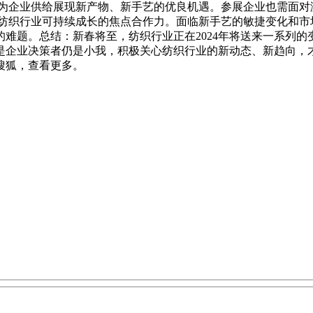
会将为企业供给展现新产物、新手艺的优良机遇。参展企业也需面
纺织行业可持续成长的焦点合作力。面临新手艺的敏捷变化和市场
难题。总结：新春将至，纺织行业正在2024年将送来一系列
是企业决策者仍是小我，积极关心纺织行业的新动态、新趋向，
搜狐，查看更多。