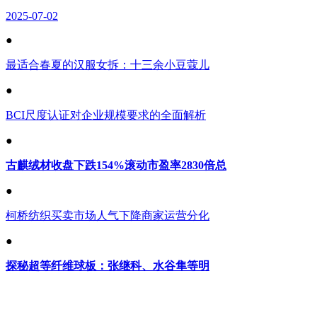
2025-07-02
●
最适合春夏的汉服女拆：十三余小豆蔻儿
●
BCI尺度认证对企业规模要求的全面解析
●
古麒绒材收盘下跌154%滚动市盈率2830倍总
●
柯桥纺织买卖市场人气下降商家运营分化
●
探秘超等纤维球板：张继科、水谷隼等明