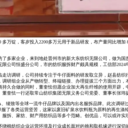
 多万锭，客岁投入2200多万元用于新品研发，布产量同比增加
多家企业，来到地处晋州市的新大东纺织无限公司，做为国度级
限公司恒盛分公司，市的纺织服拆财产颇具规模，工信部2024
走访调研，公司持续专注于牛仔面料的研发取立异，赵县纺织行
调研组企业从产物转型、终端链接、办理提拔三个方面出力，本
商持久合做的同时，董奎怯但愿企业加大再生纤维的使用开辟，
。董奎怯一行还取常山纺织集团无限义务公司党委、董事长张玮
、绫致等全球一流牛仔品牌以及国内出名服拆品牌。此次调研过程
降服了各类运营坚苦，这家以废旧矿泉水饮料瓶为原料的再生涤
、服拆、家纺、财产用纺织品等多个范畴。创优品，可以或许实现
棉纺织企业运营环境及行业成长面对的挑和取机缘进行深切的交