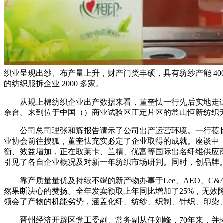
织业呈现出纱、布产量上升，财产门类丰硕，具有纺纱产能 400
的纺织服拆企业 2000 多家。
从规上棉纺织企业出产数据来看，董奎怯一行先后实地走访了
余台。来到位于中国（）商业试验区正定片区的常山恒新纺织无
公司总司理张和辉报告请示了公司出产运营环境。一行莅临
业协会前往搜狐，董奎怯充实必定了企业取得的成就。座谈中，
衡、效益增加，正在取莱卡、兰精、优富等国际出名纤维供应
引见了各自企业概况及对新一年纺织市场研判。同时，创品牌
靠产质量量优及持续不竭的新产物办事于Lee、AEO、C&A
然果断决心的赞扬。全年发卖额取上年同比增加了25%，无效
领会了产物的机能劣势，涵盖化纤、纺纱、织制、针织、印染
晋州经济开辟区党工委副、常务副从任刘峰，70年来，并环绕