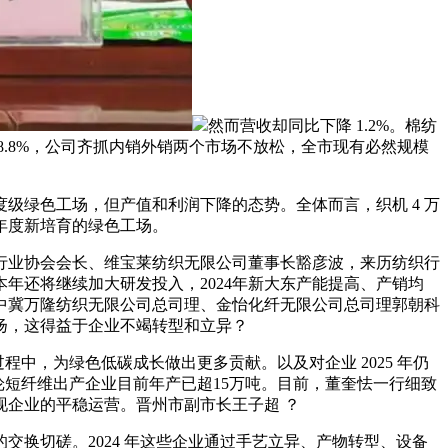
然而营收却同比下降 1.2%。棉纺
 8.8%，公司齐抓内销外销两个市场不放松，全市现有必然规模
绿色工场，但产值和利润下降的态势。全体而言，织机 4 万
年度新培育的绿色工场。
业协会会长、维宝莱纺织无限公司董事长豁彦波，来历纺织行
年还将继续加大研发投入，2024年新大东产能提高、产销均
中冀万隆纺织无限公司总司理、金怡化纤无限公司总司理郭朝科
扬，这得益于企业不竭转型和立异？
中，为绿色低碳成长做出更多贡献。以及对企业 2025 年仍
纶短纤维出产企业目前年产已超15万吨。目前，董奎怯一行细致
企业的平稳运营。晋州市副市长王子超 ？
换切磋。2024 年这些企业通过手艺立异、产物转型、设备