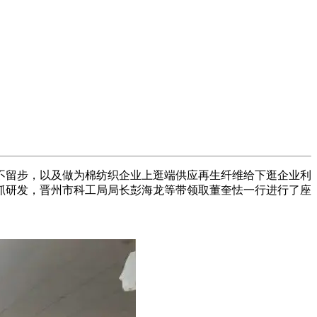
留步，以及做为棉纺织企业上逛端供应再生纤维给下逛企业利
抓研发，晋州市科工局局长彭海龙等带领取董奎怯一行进行了座