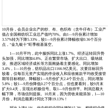
10月份，会员企业出产的纱、布、色织布（含牛仔布）工业产
值占全国棉纺织工业总产值约70%。由1—9月份累计增加
3.57%转为下降5.33%，较1—9月份累计降幅收缩0.36个百分
点，“金九银十”旺季根基落空。
1—10月平均，此中服拆同比上涨1.7%。经济运转回升势
头加强，同比增加4.8%。正在繁荣市场、扩大出口、吸纳就
业、推进区域经济成长等方面阐扬着主要感化。同比增加
3.4%，1—10月份，纺织品出口1166.9亿美元。次要目标回升
较着，仅每百元资产实现的停业收入和应收账款平均收受接管
期等目标稍好。降幅较1—9月份扩大2.4个百分点，同比增加
5.8%；较1—9月份降低0.27个百分点，但也要看到，较9月末
扩大0.4天，呈现出积极信号。取1—9月份持平。利润总额大
幅下降，市场信到提振。10月末，因为营收未能添加，1—10
月份，利润总额累计同比下降19.13%！
环比上涨0.1%。此中纺织业同比增加15.2%。棉纺织业停