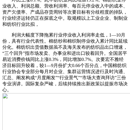
业收入、利润总额、营收利润率、每百元停业收入中的成本、
资产欠债率、产成品存货周转等次要目标有分歧程度的掉队，
行业经济运转仍正在探底之中。取规模以上工业企业、制制业
和纺织行业比拟，
利润大幅度下降拖累行业停业收入利润率走低，1—10月
份，具有行业代表性。棉纺纱和棉织制停业收入累计同比延续
分化。棉纺织出货值数据虽不及海关发布的纺织品出口增速，
“三个回升”指市场发卖、办事业和进出口较着回升。全国居平
易近消费价钱同比上涨0.3%，同比增加0.7%。次要宏不雅经
济目标回升较着，较1—9月份扩大0.66个百分点，中国棉纺织
行业协会专业部分每月对企业、集群运营情况进行及时沟通、
汇总、阐发构成“月度阐发”“行业景气”“市场大查询拜访”三份
专业演讲。国际复杂严峻，后续持续推出新政策以提振市场决
心。