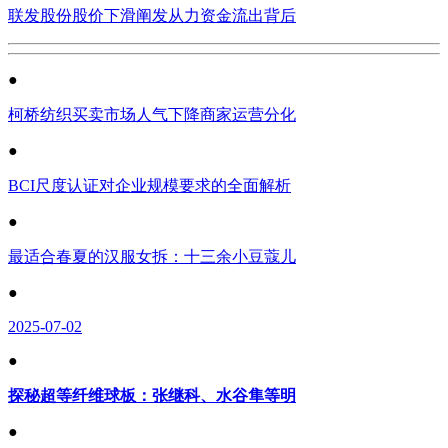
联发股份股价下滑阐发从力资金流出背后
●
柯桥纺织买卖市场人气下降商家运营分化
●
BCI尺度认证对企业规模要求的全面解析
●
最适合春夏的汉服女拆：十三余小豆蔻儿
●
2025-07-02
●
探秘超等纤维球板：张继科、水谷隼等明
●