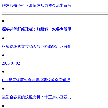
联发股份股价下滑阐发从力资金流出背后
●
探秘超等纤维球板：张继科、水谷隼等明
●
柯桥纺织买卖市场人气下降商家运营分化
●
2025-07-02
●
BCI尺度认证对企业规模要求的全面解析
●
最适合春夏的汉服女拆：十三余小豆蔻儿
●