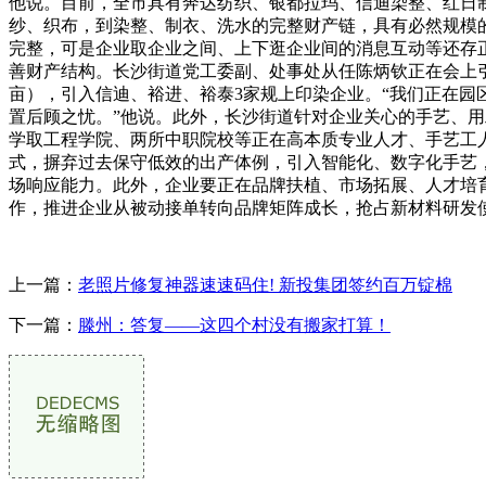
他说。目前，全市具有奔达纺织、银都拉玛、信迪染整、红日制
纱、织布，到染整、制衣、洗水的完整财产链，具有必然规模的
完整，可是企业取企业之间、上下逛企业间的消息互动等还存
善财产结构。长沙街道党工委副、处事处从任陈炳钦正在会上引见
亩），引入信迪、裕进、裕泰3家规上印染企业。“我们正在园
置后顾之忧。”他说。此外，长沙街道针对企业关心的手艺、
学取工程学院、两所中职院校等正在高本质专业人才、手艺工
式，摒弃过去保守低效的出产体例，引入智能化、数字化手艺
场响应能力。此外，企业要正在品牌扶植、市场拓展、人才培
作，推进企业从被动接单转向品牌矩阵成长，抢占新材料研发
上一篇：
老照片修复神器速速码住! 新投集团签约百万锭棉
下一篇：
滕州：答复——这四个村没有搬家打算！