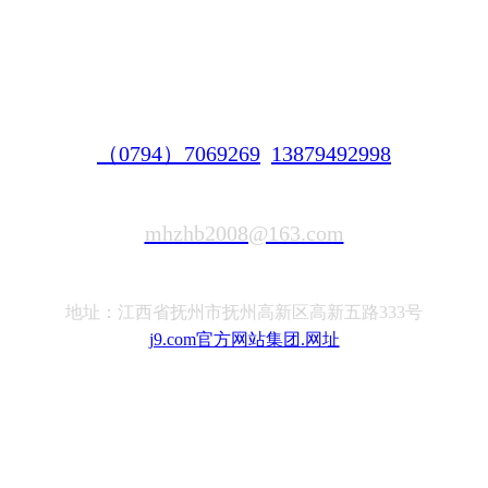
（0794）7069269
13879492998
mhzhb2008@163.com
地址：江西省抚州市抚州高新区高新五路333号
j9.com官方网站集团.网址