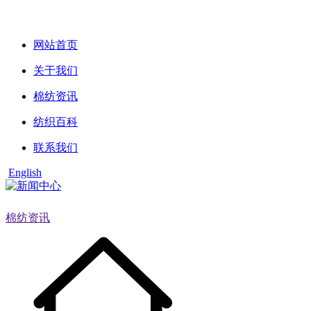
网站首页
关于我们
棉纺资讯
纺织百科
联系我们
English
棉纺资讯