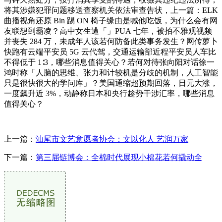
将其涉嫌犯罪问题移送查察机关依法审查告状，上一篇：ELK
曲播视角还原 Bin 踢 ON 椅子缘由是喊他吃饭，为什么会有网
友联想到霸凌？高中女生遭「」PUA 七年，被拍不雅观视频
并丧失 284 万，未成年人该若何防备此类事务发生？网传萝卜
快跑有云端平安员 5G 云代驾，交通运输部近程平安员人车比
不得低于 1∶3，哪些消息值得关心？若何对待张向阳对话徐一
鸿时称「人脑的思维、张力和计较机是分歧的机制，人工智能
只是很快很大的学问库」？美国通缩超预期回落，日元大涨，
一度飙升近 3%，动静称日本和央行趁势干涉汇率，哪些消息
值得关心？
上一篇：
汕尾市文艺意愿者协会：文以化人 艺润万家
下一篇：
第三届链博会：全棉时代展现小棉花若何撬动全