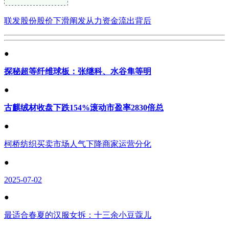
联发股份股价下滑阐发从力资金流出背后
●
探秘超等纤维球板：张继科、水谷隼等明
●
古麒绒材收盘下跌154%滚动市盈率2830倍总
●
柯桥纺织买卖市场人气下降商家运营分化
●
2025-07-02
●
最适合春夏的汉服女拆：十三余小豆蔻儿