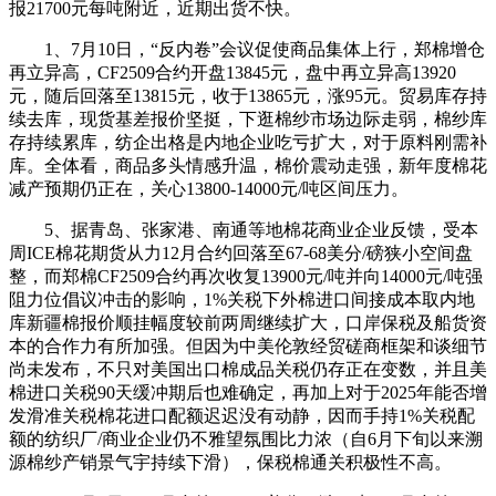
报21700元每吨附近，近期出货不快。
1、7月10日，“反内卷”会议促使商品集体上行，郑棉增仓
再立异高，CF2509合约开盘13845元，盘中再立异高13920
元，随后回落至13815元，收于13865元，涨95元。贸易库存持
续去库，现货基差报价坚挺，下逛棉纱市场边际走弱，棉纱库
存持续累库，纺企出格是内地企业吃亏扩大，对于原料刚需补
库。全体看，商品多头情感升温，棉价震动走强，新年度棉花
减产预期仍正在，关心13800-14000元/吨区间压力。
5、据青岛、张家港、南通等地棉花商业企业反馈，受本
周ICE棉花期货从力12月合约回落至67-68美分/磅狭小空间盘
整，而郑棉CF2509合约再次收复13900元/吨并向14000元/吨强
阻力位倡议冲击的影响，1%关税下外棉进口间接成本取内地
库新疆棉报价顺挂幅度较前两周继续扩大，口岸保税及船货资
本的合作力有所加强。但因为中美伦敦经贸磋商框架和谈细节
尚未发布，不只对美国出口棉成品关税仍存正在变数，并且美
棉进口关税90天缓冲期后也难确定，再加上对于2025年能否增
发滑准关税棉花进口配额迟迟没有动静，因而手持1%关税配
额的纺织厂/商业企业仍不雅望氛围比力浓（自6月下旬以来溯
源棉纱产销景气宇持续下滑），保税棉通关积极性不高。