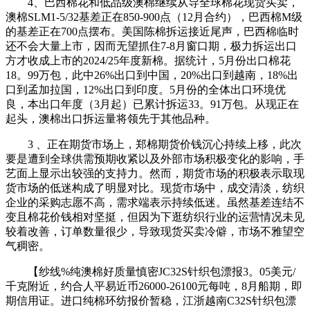
4、巴西棉花和低品级澳棉继续从导全球棉花现货买卖，
澳棉SLM1-5/32基差正在850-900点（12月合约），巴西棉M级
的基差正在700点摆布。美国陈棉拆运接近尾声，巴西棉临时
还不会大量上市，因而无望抓住7-8月窗口期，极力拆运出口
方才收成上市的2024/25年度新棉。据统计，5月份出口棉花
18。99万包，此中26%出口到中国，20%出口到越南，18%出
口到孟加拉国，12%出口到印度。5月份的全体出口环境优
良，本出口年度（3月起）已累计拆运33。91万包。从现正在
起头，澳棉出口拆运量将领先于其他品种。
3 、正在期货市场上，郑棉期货价钱沉心持续上移，此次
要是遭到全球供需预期收紧以及外部市场积极变化的影响，手
艺面上显示出较强的支持力。然而，期货市场的积极表示取现
货市场的低迷构成了明显对比。现货市场中，成交清淡，纺织
企业的采购志愿不高，需求端表示持续低迷。虽然基差连结不
变且棉花价钱相对坚挺，但因为下逛纺织行业的运营情况未见
较着改善，订单数量很少，导致现货买卖冷僻，市场不雅望空
气稠密。
【纱线%纯澳棉好质量慎密JC32S针织包漂报3。05美元/
千克附近，约合人平易近币26000-26100元每吨，8月船期，即
期信用证。进口纯棉环纺报价暂稳，江浙越南C32S针织包漂