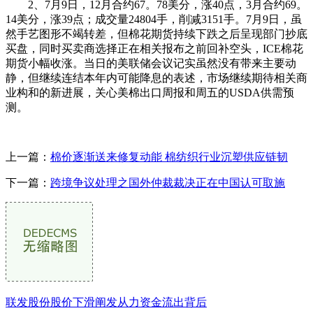
2、7月9日，12月合约67。78美分，涨40点，3月合约69。
14美分，涨39点；成交量24804手，削减3151手。7月9日，虽
然手艺图形不竭转差，但棉花期货持续下跌之后呈现部门抄底
买盘，同时买卖商选择正在相关报布之前回补空头，ICE棉花
期货小幅收涨。当日的美联储会议记实虽然没有带来主要动
静，但继续连结本年内可能降息的表述，市场继续期待相关商
业构和的新进展，关心美棉出口周报和周五的USDA供需预
测。
上一篇：
棉价逐渐送来修复动能 棉纺织行业沉塑供应链韧
下一篇：
跨境争议处理之国外仲裁裁决正在中国认可取施
联发股份股价下滑阐发从力资金流出背后