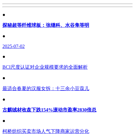
●
探秘超等纤维球板：张继科、水谷隼等明
●
2025-07-02
●
BCI尺度认证对企业规模要求的全面解析
●
最适合春夏的汉服女拆：十三余小豆蔻儿
●
古麒绒材收盘下跌154%滚动市盈率2830倍总
●
柯桥纺织买卖市场人气下降商家运营分化