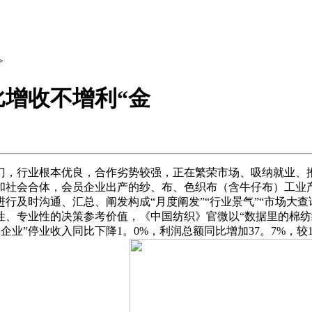
>
增收不增利“金
，行业根本优良，合作劣势较强，正在繁荣市场、吸纳就业、推
和社会合体，会员企业出产的纱、布、色织布（含牛仔布）工业产
及时沟通、汇总、阐发构成“月度阐发”“行业景气”“市场大查
性、专业性的决策参考价值，《中国纺织》官微以“数据里的棉
企业”停业收入同比下降1。0%，利润总额同比增加37。7%，较