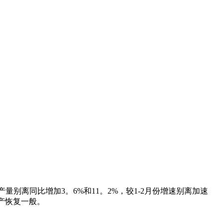
量别离同比增加3。6%和11。2%，较1-2月份增速别离加速
出产恢复一般。