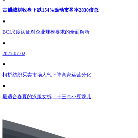
古麒绒材收盘下跌154%滚动市盈率2830倍总
●
BCI尺度认证对企业规模要求的全面解析
●
2025-07-02
●
柯桥纺织买卖市场人气下降商家运营分化
●
最适合春夏的汉服女拆：十三余小豆蔻儿