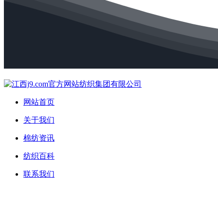
网站首页
关于我们
棉纺资讯
纺织百科
联系我们