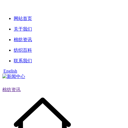
网站首页
关于我们
棉纺资讯
纺织百科
联系我们
English
棉纺资讯