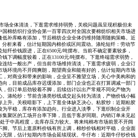
市场全体清淡，下逛需求维持弱势，关税问题虽呈现积极但未
中国棉纺织行业协会第一百零四次对全国次要棉纺织相关市场进
逢低补库略有添加，节后棉纺企业全体仍维持随用随购策略。近
出积极，分析来看，估计短期国内棉价或区间震动。涤纶短纤：劳动节
纤价钱跟进，正在6500元/吨摆布。当前不确定要素较多，
下调幅度较着，正在13100元/吨摆布。下逛终端需求弱势，
业连结一般出产，但当前市场维持清淡，下逛需求疲弱，企业订
市场环境尚不开阔爽朗，期望商业和能有好的，估计短期内市场
工，对商业和带来的影响，企业呈不雅望立场，关心中美构和的
趋向，目前成品库存迟缓添加，部门企业也正在打算调减一部门
从，但订单后劲较着不脚，后续估计以出产常规不同化产物为
心。涤纶纱：节前含涤类纱线成交起头转为清淡，产物价钱小幅
存上升。关税暗影下，上下逛全体缺乏决心。粘胶纱：近期粘胶
较为平稳，库存有添加趋向。行业进入淡季，下逛织制企业开
布集聚区的工场开台率下降，且低于客岁同期。内销订单未见起
存处于中高程度，去库存压力较大。将来纯棉布市场前景不开阔
不脚。节后上逛原料价钱有所上调，棉纱价钱相对平稳，企业面
心无限，估计短期内市场会延续现状。牛仔布：近期牛仔纱价钱