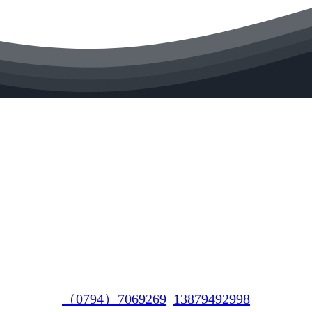
（0794）7069269
13879492998