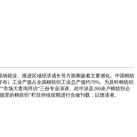
纳就业、推进区域经济成长等方面阐扬着主要感化。中国棉纺
布）工业产值占全国棉纺织工业总产值约70%。为及时棉纺织
“市场大查询拜访”三份专业演讲。此中涉及260余户棉纺织企
数据里的棉纺织”栏目持续按期进行合做刊载，以馈读者。