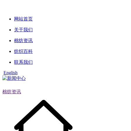
网站首页
关于我们
棉纺资讯
纺织百科
联系我们
English
棉纺资讯