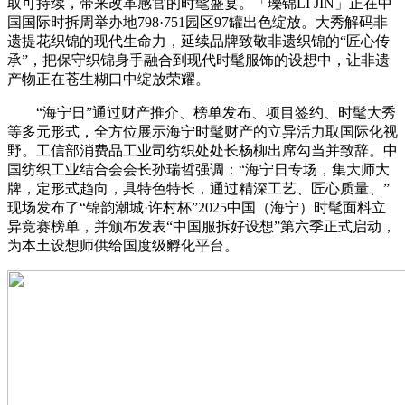
取可持续，带来改革感官的时髦盛宴。「瓅锦LI JIN」正在中
国国际时拆周举办地798·751园区97罐出色绽放。大秀解码非
遗提花织锦的现代生命力，延续品牌致敬非遗织锦的“匠心传
承”，把保守织锦身手融合到现代时髦服饰的设想中，让非遗
产物正在苍生糊口中绽放荣耀。
“海宁日”通过财产推介、榜单发布、项目签约、时髦大秀
等多元形式，全方位展示海宁时髦财产的立异活力取国际化视
野。工信部消费品工业司纺织处处长杨柳出席勾当并致辞。中
国纺织工业结合会会长孙瑞哲强调：“海宁日专场，集大师大
牌，定形式趋向，具特色特长，通过精深工艺、匠心质量、”
现场发布了“锦韵潮城·许村杯”2025中国（海宁）时髦面料立
异竞赛榜单，并颁布发表“中国服拆好设想”第六季正式启动，
为本土设想师供给国度级孵化平台。