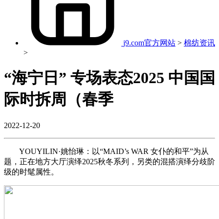
j9.com官方网站
>
棉纺资讯
>
“海宁日” 专场表态2025 中国国
际时拆周（春季
2022-12-20
YOUYILIN·姚怡琳：以“MAID’s WAR 女仆的和平”为从
题，正在地方大厅演绎2025秋冬系列，另类的混搭演绎分歧阶
级的时髦属性。