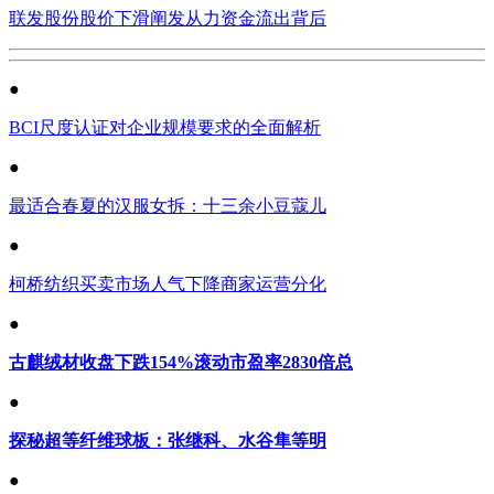
联发股份股价下滑阐发从力资金流出背后
●
BCI尺度认证对企业规模要求的全面解析
●
最适合春夏的汉服女拆：十三余小豆蔻儿
●
柯桥纺织买卖市场人气下降商家运营分化
●
古麒绒材收盘下跌154%滚动市盈率2830倍总
●
探秘超等纤维球板：张继科、水谷隼等明
●