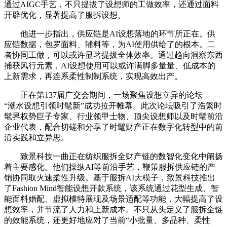
通过AIGC手艺，不只提拔了设想师的工做效率，还通过面料
开辟优化，显著提高了服拆设想。
他进一步指出，供应链是AI设想落地的环节所正在。供
应链数据，包罗面料、辅料等，为AI使用供给了的根本。二
者协同工做，可以或许显著提拔全体效率。通过趋向洞察东西
捕获风行元素，AI设想使用可以或许满脚多量量、低成本的
上新需求，再连系柔性制制系统，实现高效出产。
正在第137届广交会期间，一场聚焦设想立异的论坛——
“潮水设想引领时髦新”成功拉开帷幕。此次论坛吸引了浩繁时
髦界权势巨子专家、行业领甲士物、顶尖设想师以及时髦前沿
企业代表，配合切磋和分享了时髦财产正在数字化转型中的前
沿实践和立异思。
致景科技一曲正在纺织服拆全财产链的数智化变化中阐扬
着主要感化。他们操纵AI等前沿手艺，鞭策服拆供应链的产
销协同取火速柔性升级。基于服拆AI大模子，致景科技推出
了Fashion Mind智能设想开款系统，该系统通过花型生成、智
能面料婚配、虚拟模特展现及场景适配等功能，大幅提高了设
想效率，并节流了人力和上新成本。不只从头定义了服拆全链
的效能系统，还更好地应对了当前“小批量、多品种、柔性