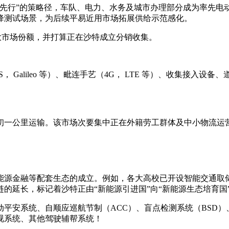
行”的策略径，车队、电力、水务及城市办理部分成为率先电
降测试场景，为后续平易近用市场拓展供给示范感化。
扩大市场份额，并打算正在沙特成立分销收集。
alileo 等）、毗连手艺（4G， LTE 等）、收集接入
一公里运输。该市场次要集中正在外籍劳工群体及中小物流运营
源金融等配套生态的成立。例如，各大高校已开设智能交通取储
的延长，标记着沙特正由“新能源引进国”向“新能源生态培育国
安系统、自顺应巡航节制（ACC）、盲点检测系统（BSD）
视系统、其他驾驶辅帮系统！