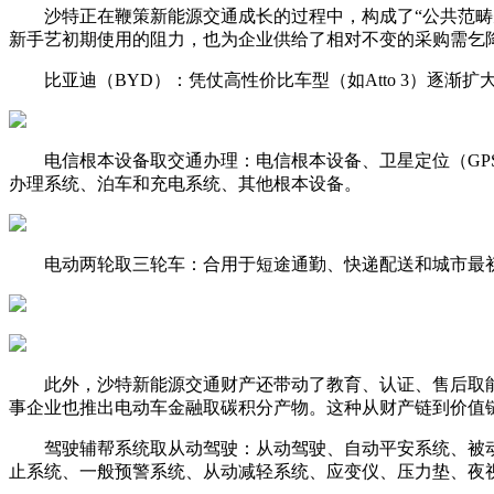
沙特正在鞭策新能源交通成长的过程中，构成了“公共范畴先
新手艺初期使用的阻力，也为企业供给了相对不变的采购需乞
比亚迪（BYD）：凭仗高性价比车型（如Atto 3）逐渐
电信根本设备取交通办理：电信根本设备、卫星定位（GPS， G
办理系统、泊车和充电系统、其他根本设备。
电动两轮取三轮车：合用于短途通勤、快递配送和城市最初
此外，沙特新能源交通财产还带动了教育、认证、售后取能
事企业也推出电动车金融取碳积分产物。这种从财产链到价值链
驾驶辅帮系统取从动驾驶：从动驾驶、自动平安系统、被动平
止系统、一般预警系统、从动减轻系统、应变仪、压力垫、夜