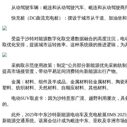
从动驾驶车辆：毗连和从动驾驶汽车、毗连和从动驾驶商用
快充桩（DC曲流充电桩）：摆设于城市从干道、加油坐和高
受益于沙特对能源数字化取交通数据融合的高度注沉，电动车
取优化安排，提拔城市运转效率。这种系统级的推进逻辑，为
采购取示范使用政策：制定“公共部分新能源优先采购轨制”
提高市场接管度，带动平易近间消费转向新能源出行产物。
金属：材料、组件及半成品、金属材料轻金属材料、陶瓷和
塑料、纺织材料、天然材料、自顺应材料、其他材料。
电动SUV取皮卡：因为沙特意形广漠、越野利用屡次，具备
的。
此外，2025年中东沙特新能源电动车及充电桩展JIMS 2
新能源交通系统。该展会估计成为毗连中东、亚欧及非洲市场