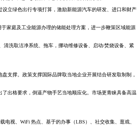
过设立绿色出行专项打算，激励新能源汽车的研发、进口和财产
点推介合用于家庭及工业能源办理的储能处理方案，进一步鞭策区域能源
清洗取洁净系统、拖车，挪动维修设备、启动/焚烧设备、紧
盘支撑。政策支撑国际品牌取当地企业开展结合研发取制制，
了出格要求，倒逼产物手艺当地顺应化。市场更青睐具备高温
视、WiFi 热点、基于的办事（LBS）、社交收集、逛戏、