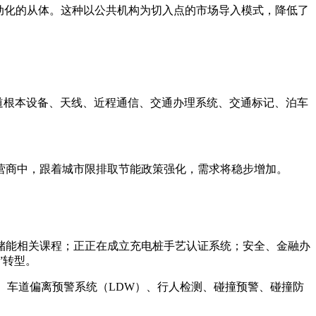
动化的从体。这种以公共机构为切入点的市场导入模式，降低了
设备、道根本设备、天线、近程通信、交通办理系统、交通标记、泊车
商中，跟着城市限排取节能政策强化，需求将稳步增加。
能相关课程；正正在成立充电桩手艺认证系统；安全、金融办
”转型。
、车道偏离预警系统（LDW）、行人检测、碰撞预警、碰撞防