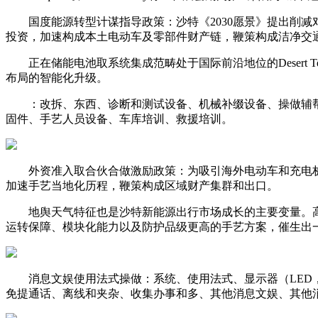
国度能源转型计谋指导政策：沙特《2030愿景》提出削减
投资，加速构成本土电动车及零部件财产链，鞭策构成洁净交
正在储能电池取系统集成范畴处于国际前沿地位的Desert Te
布局的智能化升级。
：改拆、东西、诊断和测试设备、机械补缀设备、操做辅帮设
固件、手艺人员设备、车库培训、救援培训。
外资准入取合伙合做激励政策：为吸引海外电动车和充电桩
加速手艺当地化历程，鞭策构成区域财产集群和出口。
地舆天气特征也是沙特新能源出行市场成长的主要变量。高
运转保障、模块化能力以及防护品级更高的手艺方案，催生出
消息文娱使用法式操做：系统、使用法式、显示器（LED， L
免提通话、离线和夹杂、收集办事和多、其他消息文娱、其他