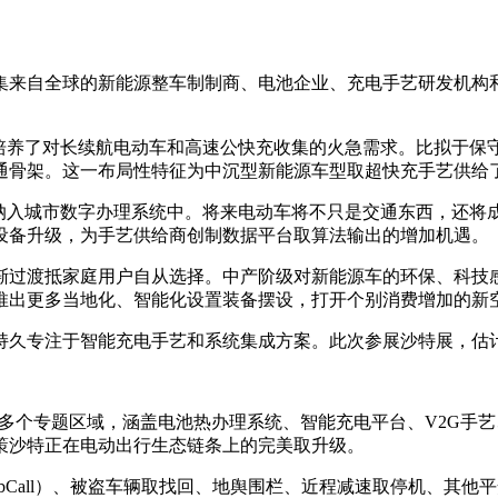
来自全球的新能源整车制制商、电池企业、充电手艺研发机构和
养了对长续航电动车和高速公快充收集的火急需求。比拟于保守
通骨架。这一布局性特征为中沉型新能源车型取超快充手艺供给
入城市数字办理系统中。将来电动车将不只是交通东西，还将
设备升级，为手艺供给商创制数据平台取算法输出的增加机遇。
过渡抵家庭用户自从选择。中产阶级对新能源车的环保、科技感
推出更多当地化、智能化设置装备摆设，打开个别消费增加的新
久专注于智能充电手艺和系统集成方案。此次参展沙特展，估计
将设有多个专题区域，涵盖电池热办理系统、智能充电平台、V2G
策沙特正在电动出行生态链条上的完美取升级。
bCall）、被盗车辆取找回、地舆围栏、近程减速取停机、其他