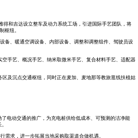
利雅得和吉达设立整车及动力系统工场，引进国际手艺团队，将
制制枢纽。
设备、暖通空调设备、内部设备、调整和调整组件、驾驶员设
空手艺、概况手艺、纳米取微米手艺、复合材料手艺、适配器
务区及沉点交通枢纽，同时正在麦加、麦地那等教旅逛线扶植姑
。
动了电动交通的推广，为充电桩供给低成本、可预测的洁净能
长。
绿色出行需求，进一步拓展当地采购取渠道合做机遇。