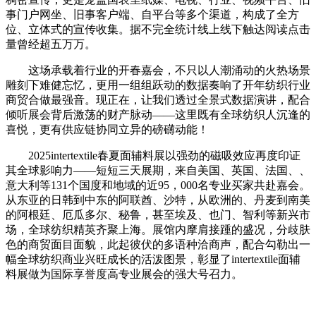
事门户网坐、旧事客户端、自平台等多个渠道，构成了全方
位、立体式的宣传收集。据不完全统计线上线下触达阅读点击
量曾经超五万万。
这场承载着行业的开春嘉会，不只以人潮涌动的火热场景
雕刻下难健忘忆，更用一组组跃动的数据奏响了开年纺织行业
商贸合做最强音。现正在，让我们透过全景式数据演讲，配合
倾听展会背后激荡的财产脉动——这里既有全球纺织人沉逢的
喜悦，更有供应链协同立异的磅礴动能！
2025intertextile春夏面辅料展以强劲的磁吸效应再度印证
其全球影响力——短短三天展期，来自美国、英国、法国、、
意大利等131个国度和地域的近95，000名专业买家共赴嘉会。
从东亚的日韩到中东的阿联酋、沙特，从欧洲的、丹麦到南美
的阿根廷、厄瓜多尔、秘鲁，甚至埃及、也门、智利等新兴市
场，全球纺织精英齐聚上海。展馆内摩肩接踵的盛况，分歧肤
色的商贸面目面貌，此起彼伏的多语种洽商声，配合勾勒出一
幅全球纺织商业兴旺成长的活泼图景，彰显了intertextile面辅
料展做为国际享誉度高专业展会的强大号召力。