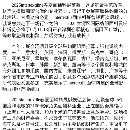
2025intertextiline春夏面辅料展落幕，这场汇聚手艺改革、
财产交换取商贸合做的专业嘉会，博得了参展商取采购商的分
歧承认。带着这份必定，intertextile面辅料展曾经再次启程，
诚邀您共赴下一场行业之约——2025大湾区国际纺织面料及辅
料博览会将于6月11-13日正在深圳会展核心（福田区）举行。
等候取您再度相聚，共话纺织行业新成长！
本年，展会沉磅升级全球采购商组团打算，强化邀约力
度。来自、意大利、英国、法国、俄罗斯、乌克兰、哥伦比
亚、亚美尼亚、孟加拉、摩尔多瓦国、古巴、塔吉克斯坦、哈
萨克斯坦、日本、韩国、新加坡、越南等十余个国度和地域的
海外团组参加采购。国内方面，来自辽宁、、湖北、广东等十
余个省市的专业市场采购团，以及多个沉点纺织财产集群的处
所代表团悉数参加，充实展示了intertextile面辅料展的全球影
响力和财产凝结力。
2025intertextile春夏面辅料展以恢弘之势，汇聚全球25个
国度和地域的3100余家顶尖面辅料企业，正在国度会展核心
（上海）七大展馆、19万平米的广漠舞台上竞放异彩。这场横
跨工具的财产嘉会，不只云集了江苏盛泽、浙江绍兴、湖州、
海宁以及福建晋江、长乐等国内主要纺织财产集群，更吸引了