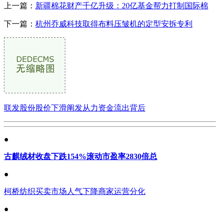
上一篇：
新疆棉花财产千亿升级：20亿基金帮力打制国际棉
下一篇：
杭州乔威科技取得布料压皱机的定型安拆专利
联发股份股价下滑阐发从力资金流出背后
●
古麒绒材收盘下跌154%滚动市盈率2830倍总
●
柯桥纺织买卖市场人气下降商家运营分化
●