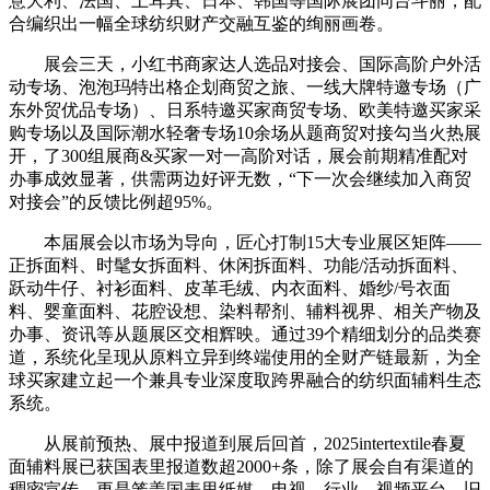
意大利、法国、土耳其、日本、韩国等国际展团同台斗丽，配
合编织出一幅全球纺织财产交融互鉴的绚丽画卷。
展会三天，小红书商家达人选品对接会、国际高阶户外活
动专场、泡泡玛特出格企划商贸之旅、一线大牌特邀专场（广
东外贸优品专场）、日系特邀买家商贸专场、欧美特邀买家采
购专场以及国际潮水轻奢专场10余场从题商贸对接勾当火热展
开，了300组展商&买家一对一高阶对话，展会前期精准配对
办事成效显著，供需两边好评无数，“下一次会继续加入商贸
对接会”的反馈比例超95%。
本届展会以市场为导向，匠心打制15大专业展区矩阵——
正拆面料、时髦女拆面料、休闲拆面料、功能/活动拆面料、
跃动牛仔、衬衫面料、皮革毛绒、内衣面料、婚纱/号衣面
料、婴童面料、花腔设想、染料帮剂、辅料视界、相关产物及
办事、资讯等从题展区交相辉映。通过39个精细划分的品类赛
道，系统化呈现从原料立异到终端使用的全财产链最新，为全
球买家建立起一个兼具专业深度取跨界融合的纺织面辅料生态
系统。
从展前预热、展中报道到展后回首，2025intertextile春夏
面辅料展已获国表里报道数超2000+条，除了展会自有渠道的
稠密宣传，更是笼盖国表里纸媒、电视、行业、视频平台、旧