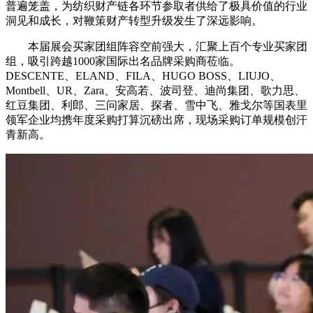
普遍笼盖，为纺织财产链各环节参取者供给了极具价值的行业
洞见和成长，对鞭策财产转型升级发生了深远影响。
本届展会买家团组阵容空前强大，汇聚上百个专业买家团
组，吸引跨越1000家国际出名品牌采购商莅临。
DESCENTE、ELAND、FILA、HUGO BOSS、LIUJO、
Montbell、UR、Zara、安高若、波司登、迪尚集团、歌力思、
红豆集团、利郎、三问家居、探者、雪中飞、雅戈尔等国表里
领军企业均携年度采购打算沉磅出席，现场采购订单规模创汗
青新高。