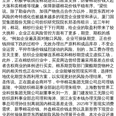
立异，积极争取国度棉花进出口政策支撑，防备棉花价钱大起
大落和卖棉难等现象，保障新疆棉花价钱平稳有序。”梁怯
说。除了勤奋内功、加强产物焦点合作力以外，期货东西对冲
风险的奇特感化也被越来越多的现货企业接管和承认。厦门国
贸集团股份无限公司纺织研究院院长郑圣伟暗示，近三年时
间，棉花、棉纱行业处于下行周期，给企业的取盈利带来了较
大挑和，企业正在风险管控方面有了更多，期货、期权的感
化。“例如企业遍及面对敞口风险。企业可操纵期货、正在价
钱持续下跌的过程中，无效办理出产原料和成品库存，不变企
业运营，平抑市场价钱猛烈波动的风险。别的，加工费办理也
至关主要。纺织企业能够连系棉花和棉纱期货成立虚拟工场，
此外，正在棉纺织行业中，买卖两边曾经普遍采用基差点价或
者含权商业的体例进行买卖。棉系期货取部门聚酯期货物种之
间的相关性也正在90%以上，企业能够按照现实环境，选择性
地优化期货东西利用方案，以实现更好的风险办理结果。”郑
圣伟说。正在圆桌会商环节，中华棉花集团无限公司总司理杨
嘉陵、中国纺织棉花事业部副总司理朱晛华、上海数智世界工
业科技集团无限公司副董事长刘一方、厦门建发轻工无限公司
纺织原料事业部总司理和海涛、浙江永安本钱办理无限公司董
事总司理孙佳别离就国内棉花基差走强、2025年下逛现实消费
需求、新季棉花价钱、外盘棉花价钱走势以及新形势下现货企
业若何操纵期货东西赋能取风险办理展开会商。本次会议还邀