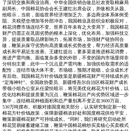
了深切交换和商业洽商。中华全国供销合做总社农资取棉麻局
副局长、中国棉花协会会长王建红出席会议，并做相关从题。
他暗示，当前，面临世界经济增加乏力、多边商业体系体例受
阻、关税壁垒增加等外部冲击，我国棉业及纺织业积极应对，
棉花消费市场连结不变。世界百年未有之大变局下，我国棉花
财产仍需正在巩固劣势的根本上深化，优化布局，加强科技立
异，提拔质量取品牌影响力，拓展市场，加强财产链协同合
做，鞭策从保守劣势向高质量成长劣势改变，帮力经济高质量
成长和平易近生改善。王建红提出，要多渠道推进棉花消费，
推进产需均衡。面临复杂多变的外部，不变的国内市场显得非
分特别主要，此中一个沉点是产需均衡，加强供给取需求的适
配性，连结市场大体不变。市场稳，预期才能稳，企业成长才
有后劲。我国棉花方针价钱政策是新疆棉花财产可持续成长的
“定海神针”。全国政协委员、新疆维吾尔自治区棉花财产成长
带领小组办公室从任梁怯暗示，将完美优化棉花方针价钱，以
优化结构和提拔质量为沉点，鞭策棉花出产向劣势区域进一步
集中，连结棉花种植面积和总产量别离不变正在3600万亩、
530万吨摆布。积极对接国度相关部分，认实研究制定新一轮
棉花方针价钱政策，保障新疆棉农好处和国度棉花供给平安，
鞭策新疆棉花财产可持续成长。“同时，我们将研究启动处所
棉花贸易储蓄建储工做，鞭策中国棉花棉纱买卖核心买卖模式