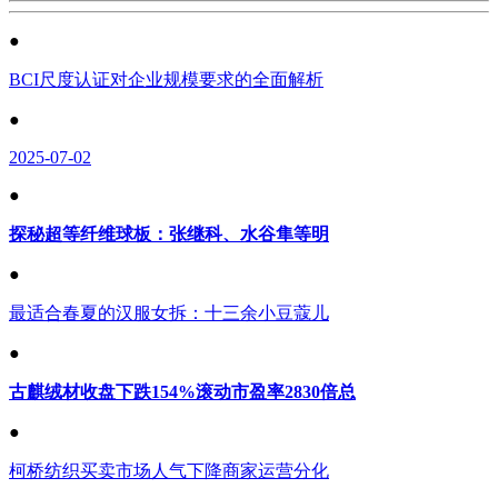
●
BCI尺度认证对企业规模要求的全面解析
●
2025-07-02
●
探秘超等纤维球板：张继科、水谷隼等明
●
最适合春夏的汉服女拆：十三余小豆蔻儿
●
古麒绒材收盘下跌154%滚动市盈率2830倍总
●
柯桥纺织买卖市场人气下降商家运营分化