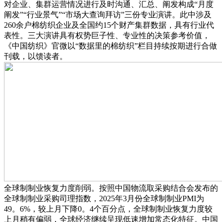
对企业、集群运营情况进行及时沟通、汇总、阐发构成“月度
阐发”“行业景气”“市场大查询拜访”三份专业演讲。此中涉及
260余户棉纺织企业及全国约15个财产集群数据，具有行业代
表性。三大演讲具有权势巨子性、专业性的决策参考价值，
《中国纺织》官微以“数据里的棉纺织”栏目持续按期进行合做
刊载，以馈读者。
全球制制业恢复力度削弱。按照中国物流取采购结合会发布的
全球制制业采购司理指数，2025年3月份全球制制业PMI为
49。6%，较上月下降0。4个百分点，全球制制业恢复力度较
上月稍有偏弱，全球经济继续呈现低速增加常态化特征。中国