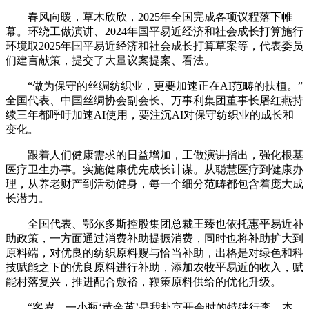
春风向暖，草木欣欣，2025年全国完成各项议程落下帷
幕。环绕工做演讲、2024年国平易近经济和社会成长打算施行
环境取2025年国平易近经济和社会成长打算草案等，代表委员
们建言献策，提交了大量议案提案、看法。
“做为保守的丝绸纺织业，更要加速正在AI范畴的扶植。”
全国代表、中国丝绸协会副会长、万事利集团董事长屠红燕持
续三年都呼吁加速AI使用，要注沉AI对保守纺织业的成长和
变化。
跟着人们健康需求的日益增加，工做演讲指出，强化根基
医疗卫生办事。实施健康优先成长计谋。从聪慧医疗到健康办
理，从养老财产到活动健身，每一个细分范畴都包含着庞大成
长潜力。
全国代表、鄂尔多斯控股集团总裁王臻也依托惠平易近补
助政策，一方面通过消费补助提振消费，同时也将补助扩大到
原料端，对优良的纺织原料赐与恰当补助，出格是对绿色和科
技赋能之下的优良原料进行补助，添加农牧平易近的收入，赋
能村落复兴，推进配合敷裕，鞭策原料供给的优化升级。
“客岁，一小瓶‘黄金茧’是我赴京开会时的特殊行李，本