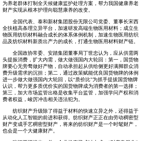
为养老群体打制全天候健康监护处理方案，帮力我国健康养老
财产实现从根本护理向聪慧康养的改变。
全国代表、泰和新材集团股份无限公司党委、董事长宋西
全扶植高条理立异平台，加速研发高端生物医用材料；成立生
物医用纺织材料融合成长的体系体例机制，加速生物医用纺织
品及纺织材料新质出产力的成长，打通生物医用材料财产链。
全国政协常委、安踏集团董事局丁世忠认为，应从供需两
头提振消费，扩大内需，做大做强国内大轮回：第一，国货物
牌要心无旁骛做好产物，自动承担起从供给侧更好满脚群众消
费升级需求的沉担；第二，通过政策赋能优良国货物牌的体例
进一步做大做强国内大轮回，以“质价比”为抓手提拔国货物牌
认识，帮力更多质优价实的国货物牌成为消费者的第一选择；
第三，加大市场监管出格是收集平台监管，加强学问产权和消
费者权益，峻厉冲击相关违法犯为。
纺织财产升级除了得益于材料的快速立异之外，还得益于
从动化人工智能的前进和获得。纺织财产正正在由劳动稠密型
财产变成手艺稠密型财产，将来的纺织财产是一个时髦财产，
也会是一个大健康财产。