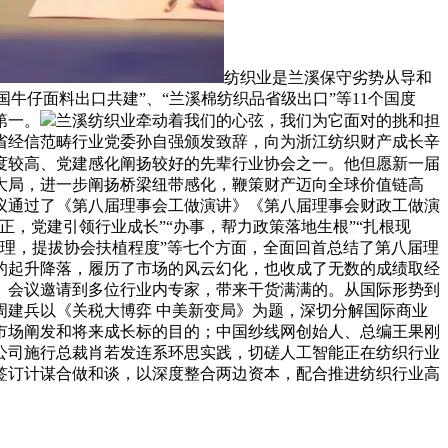
纺织业是兰溪保守劣势从导和
牛仔面料出口共建”、“兰溪棉纺织品省级出口”等11个国度
第一。
兰溪纺织业牵动着我们的心弦，我们为它面对的挑和担
省经信范畴行业党委孙自强颁发致辞，向为浙江纺织财产成长辛
度较高、党建感化阐扬较好的先辈行业协会之一。他但愿新一届
大局，进一步阐扬桥梁纽带感化，鞭策财产迈向全球价值链高
议通过了《第八届理事会工做演讲》《第八届理事会财政工做演
，党建引领行业成长”“办事，帮力政策落地生根”“扎根现
化管理，提拔协会扶植程度”等七个方面，全面回首总结了第八届理
的起升降落，履历了市场的风云幻化，也收成了无数的成绩取经
。会议邀请到多位行业内专家，带来干货满满的。从国际形势到
建兵以《关税大博弈 中美新变局》为题，深切分解国际商业
市场阐发和将来成长标的目的；中国纱线网创始人、总编王果刚
公司施行总裁肖若发连系环思实践，切磋人工智能正在纺织行业
签订计谋合做和谈，以深度整合两边资本，配合推进纺织行业高