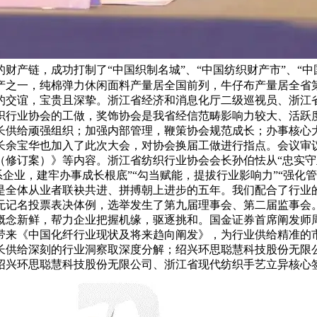
产链，成功打制了“中国织制名城”、“中国纺织财产市”、“中国
产之一，纯棉弹力休闲面料产量居全国前列，牛仔布产量居全省
的交谊，宝贵且深挚。浙江省经济和消息化厅二级巡视员、浙江
织行业协会的工做，奖饰协会是我省经信范畴影响力较大、活跃
长供给顽强组织；加强内部管理，鞭策协会规范成长；办事核心
长余宝华也加入了此次大会，对协会换届工做进行指点。会议审
修订案）》等内容。浙江省纺织行业协会会长孙伯怯从“忠实守正
系企业，建牢办事成长根底”“勾当赋能，提拔行业影响力”“强
是全体从业者联袂共进、拼搏朝上进步的五年。我们配合了行业
无记名投票表决体例，选举发生了第九届理事会、第二届监事会
概念新鲜，帮力企业把握机缘，驱逐挑和。国金证券首席阐发师周
带来《中国化纤行业现状及将来趋向阐发》，为行业供给精准的
长供给深刻的行业洞察取深度分解；绍兴环思聪慧科技股份无限
绍兴环思聪慧科技股份无限公司、浙江省现代纺织手艺立异核心