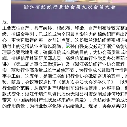
辰。
主要支柱财产，具有纺纱、棉织布、印染、财产用布等较完整的财
级、省级金手刺，已成长成为全国最具影响力的棉纺织面料出
心，更为它取得的每一次前进点赞。这份取兰溪纺织慎密相连
勤付出的泛博从业者致以高尚。
孙自强充实必定了浙江省纺
理事会要党建引领，确保准确成长标的目的，为协会高质量成
端。省经信厅处调研员郑志灵、省经信范畴行业党委办公室部
讲》《第二届监事会工做演讲》及《浙江省纺织行业协会章程（
实，驱动行业高质量成长”“聚焦环节，为行业成长鼓取呼”“情
事会工做。这五年，是浙江省纺织行业协会砥砺奋进的五年，
验。随后，会议审议通过了《第九次会员大会选举法子》，以
行业细分范畴，从保守财产现状到前沿科技使用，内容丰硕、
款式变化；浙江华瑞消息资讯股份无限公司资深阐发师何玲莉
带来《中国纺纱财产现状及将来趋向阐发》，为纺纱财产的成
的使用前景，为行业数字化转型供给新思。现场，协会别离取