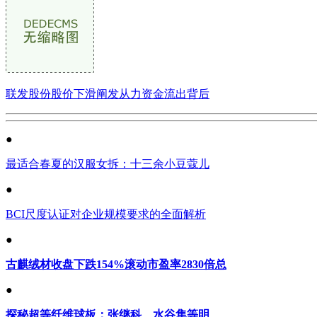
联发股份股价下滑阐发从力资金流出背后
●
最适合春夏的汉服女拆：十三余小豆蔻儿
●
BCI尺度认证对企业规模要求的全面解析
●
古麒绒材收盘下跌154%滚动市盈率2830倍总
●
探秘超等纤维球板：张继科、水谷隼等明