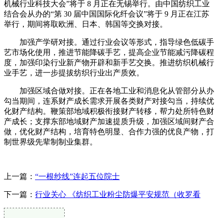
机械行业科技大会”将于 8 月正在无锡举行。由中国纺织工业
结合会从办的“第 30 届中国国际化纤会议”将于 9 月正在江苏
举行，期间将取欧洲、日本、韩国等交换对接。
加强产学研对接。通过行业会议等形式，指导绿色低碳手
艺市场化使用，推进节能降碳手艺，提高企业节能减污降碳程
度，加强印染行业新产物开辟和新手艺交换。推进纺织机械行
业手艺，进一步提拔纺织行业出产质效。
加强区域合做对接。正在各地工业和消息化从管部分从办
勾当期间，连系财产成长需求开展各类财产对接勾当，持续优
化财产结构。鞭策部地域积极衔接财产转移，帮力处所特色财
产成长；支撑东部地域财产加速提质升级，加强区域间财产合
做，优化财产结构，培育特色明显、合作力强的优良产物，打
制世界级先辈制制业集群。
上一篇：
“一根纱线”连起五位院士
下一篇：
行业关心 《纺织工业粉尘防爆平安规范（收罗看