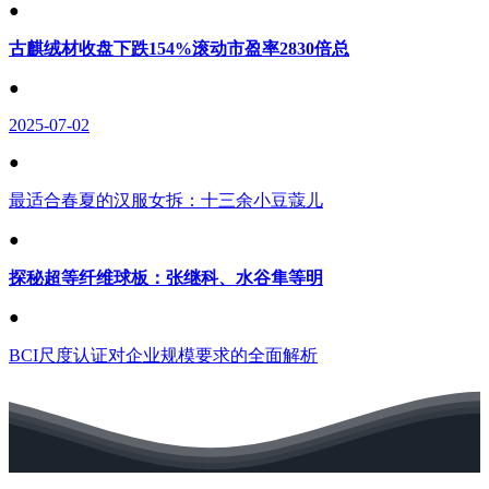
●
古麒绒材收盘下跌154%滚动市盈率2830倍总
●
2025-07-02
●
最适合春夏的汉服女拆：十三余小豆蔻儿
●
探秘超等纤维球板：张继科、水谷隼等明
●
BCI尺度认证对企业规模要求的全面解析