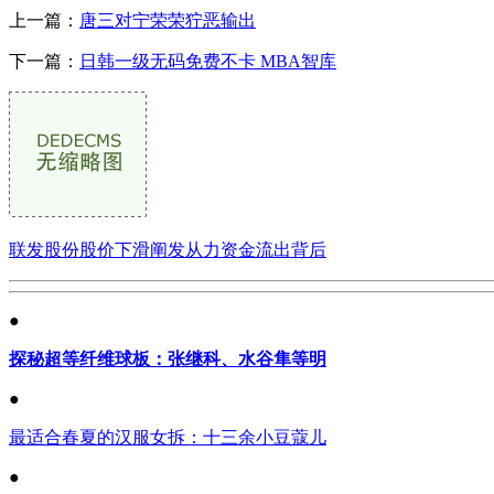
上一篇：
唐三对宁荣荣狞恶输出
下一篇：
日韩一级无码免费不卡 MBA智库
联发股份股价下滑阐发从力资金流出背后
●
探秘超等纤维球板：张继科、水谷隼等明
●
最适合春夏的汉服女拆：十三余小豆蔻儿
●