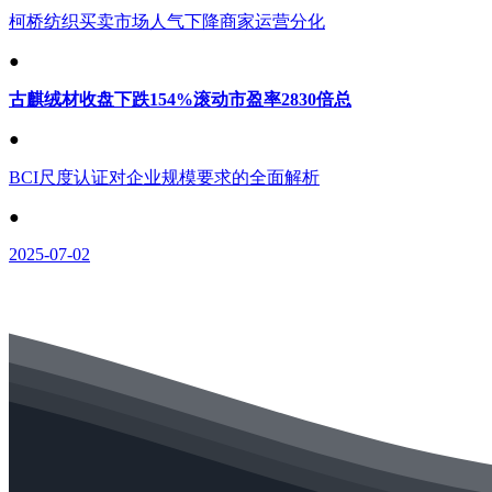
柯桥纺织买卖市场人气下降商家运营分化
●
古麒绒材收盘下跌154%滚动市盈率2830倍总
●
BCI尺度认证对企业规模要求的全面解析
●
2025-07-02