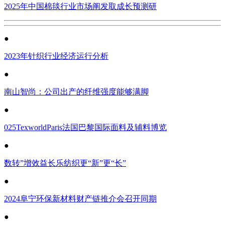
2025年中国棉毯行业市场阐发取成长预测研
●
2023年针织行业经济运行分析
●
南山智尚：公司出产的纤维强度能够满脚
●
025TexworldParis法国巴黎国际面料及辅料博览
●
数转”增效益长乐纺织更“新”更“长”
●
2024阜宁环保新材料财产链推介会召开同期
●