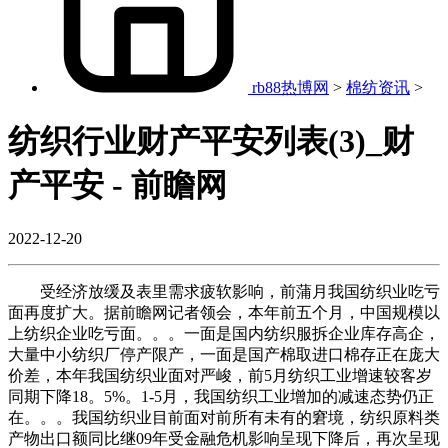
rb88热博网
>
棉纺资讯
>
纺织行业财产平安列表(3)_财
产平安 - 前瞻网
2022-12-20
受经济放缓及表里需求疲软影响，前蒲月我国纺织业吃亏
面再度扩大。据前瞻网记者领会，本年前五个月，中国规模以
上纺织企业吃亏面。。。一面是国内纺织服拆企业库存高企，
大量中小纺织厂停产限产，一面是国产棉取进口棉存正在庞大
价差，本年我国纺织业面对严峻，前5月纺织工业增速较客岁
同期下降18。5%。1-5月，我国纺织工业增加的减速态势仍正
在。。。我国纺织业目前面对前所有未有的窘境，纺织原料类
产物出口额同比继09年受金融危机影响呈现下降后，再次呈现