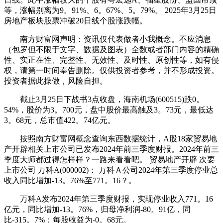
等，涨幅别离为9。91%、6。67%、5。79%。 2025年3月25日
房地产板块股票冲破20日线个股涨跌幅。
南方财富网声明：资讯仅代表做者小我概念。不应消息
（包罗但不限于文字、数据及图表）全数或者部门内容的精确
性、实正在性、完整性、无效性、及时性、原创性等，如有侵
权，请第一时间奉告删除。仅供投资者参考，并不形成投资。
投资者据此操做，风险自担。
截止3月25日下战书3点收盘，海南机场(600515)跌0。
54%，股价为3。700元，盘中股价最高触及3。73元，最低达
3。68元，总市值422。74亿元。
按照南方财富网概念查询东西数据统计，A股18家贸易地
产开辟相关上市公司已发布2024年前三季度财报。2024年前三
季度大师都过得怎样样？一路来看看吧。 贸易地产开辟 次要
上市公司 万科A(000002)： 万科Ａ公司2024年第三季度停业总
收入同比增加-13。76%至771。16？。
万科A发布2024年第三季度财报，实现停业收入771。16
亿元，同比增加-13。76%，归母净利润-80。91亿，同
比-315。7%；每股收益为-0。68元。