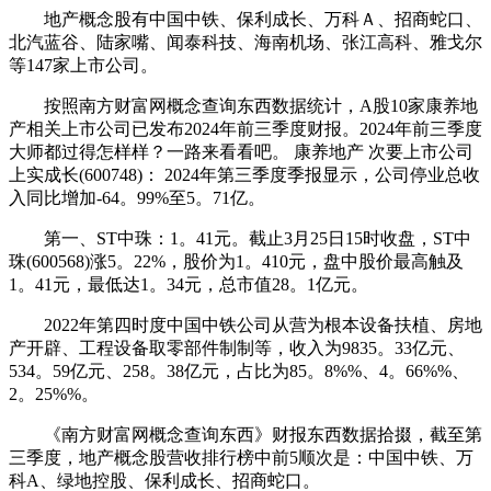
地产概念股有中国中铁、保利成长、万科Ａ、招商蛇口、
北汽蓝谷、陆家嘴、闻泰科技、海南机场、张江高科、雅戈尔
等147家上市公司。
按照南方财富网概念查询东西数据统计，A股10家康养地
产相关上市公司已发布2024年前三季度财报。2024年前三季度
大师都过得怎样样？一路来看看吧。 康养地产 次要上市公司
上实成长(600748)： 2024年第三季度季报显示，公司停业总收
入同比增加-64。99%至5。71亿。
第一、ST中珠：1。41元。截止3月25日15时收盘，ST中
珠(600568)涨5。22%，股价为1。410元，盘中股价最高触及
1。41元，最低达1。34元，总市值28。1亿元。
2022年第四时度中国中铁公司从营为根本设备扶植、房地
产开辟、工程设备取零部件制制等，收入为9835。33亿元、
534。59亿元、258。38亿元，占比为85。8%%、4。66%%、
2。25%%。
《南方财富网概念查询东西》财报东西数据拾掇，截至第
三季度，地产概念股营收排行榜中前5顺次是：中国中铁、万
科A、绿地控股、保利成长、招商蛇口。