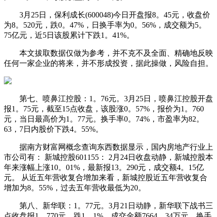
3月25日，保利成长(600048)今日开盘报8。45元，收盘价
为8。520元，跌0。47%，日换手率为0。56%，成交额为5。
75亿元，近5日该股累计下跌1。41%。
本文拔取数据仅做为参考，并不克不及全面、精确地反映
任何一家企业的将来，并不形成投资，据此操做，风险自担。
第七、喷鼻江控股：1。76元。3月25日，喷鼻江控股开盘
报1。75元，截至15点收盘，该股涨0。57%，报价为1。760
元，当日最高价为1。77元。换手率0。74%，市盈率为82。
63，7日内股价下跌4。55%。
据南方财富网概念查询东西数据显示，国内房地产行业上
市公司有： 新城控股601155： 2月24日收盘动静，新城控股本
年来涨幅上涨10。01%，最新报13。290元，成交额4。15亿
元。 从近五年营收复合增加来看，新城控股近五年营收复合
增加为8。55%，过去五年营收最低为20。
第八、新华联：1。77元。3月21日动静，新华联下战书三
点收盘报1。770元，跌1。1%，成交金额7664。34万元，换手