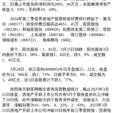
元；归属上市股东的净利润为2695。04万元；全面摊薄净资产
收益 0。03%；毛利率10。24%。
2024年第二季度养老地产股票研发经费排行榜如下：雅戈
尔（600177）研发经费总额高达4651。45万，双箭股份
（002381）和福星股份（000926）别离排名第二和第三，世联
行（002285）、上实成长（600748）、珠江股份（600684）、
湖南成长（000722）、海南椰岛（6002。
第十、阳光股份：1。82元。3月25日动静，阳光股份3日
内股价下跌23。08%，最新报1。820元，跌9。9%，成交额
1。41亿元。
3月24日，张江高科(600895)今日开盘报25。22元，收盘
价为24。960元，跌2。73%，日换手率为0。9%，成交额为
3。49亿元，近5日该股累计下跌3。77%。
按照南方财富网概念查询东西数据统计，截止2025年3月
21日收盘，房地产开辟上市公司共有9只个股收盘价向上冲破
了10日线。此中涨幅较大的个股有漳州成长、深振业A、六合
源等，涨幅别离为10。04%、4。32%、2。93%。 2025年3月
21日房地产开辟上市公司冲破10日线年前三季度财报：贸易地