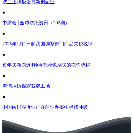
波兰正积极培育新创企业
●
中纺会│全球纺织资讯（202期）
●
2025年1月1日起我国调整部门商品关税税率
●
过年买新衣这4种再都雅也别买的衣你晓得
●
查询拜访揭露裁缝工场
●
中国纺织服拆业正在商业摩擦中寻找冲破