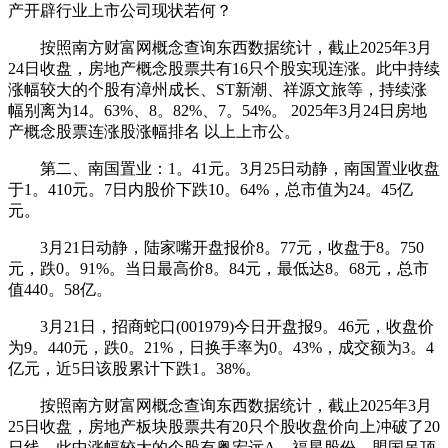
产开辟行业上市公司现状若何？
按照南方财富网概念查询东西数据统计，截止2025年3月
24日收盘，房地产概念股票共有16只个股实现连涨。此中持续
涨幅较大的个股有漳州成长、ST新潮、祥源文旅等，持续涨
幅别离为14。63%、8。82%、7。54%。 2025年3月24日房地
产概念股票连涨股涨幅排名 以上上市公。
第二、南国置业：1。41元。3月25日动静，南国置业收盘
于1。410元。7日内股价下跌10。64%，总市值为24。45亿
元。
3月21日动静，陆家嘴开盘报价8。77元，收盘于8。750
元，跌0。91%。当日最高价8。84元，最低达8。68元，总市
值440。58亿。
3月21日，招商蛇口(001979)今日开盘报9。46元，收盘价
为9。440元，跌0。21%，日换手率为0。43%，成交额为3。4
亿元，近5日该股累计下跌1。38%。
按照南方财富网概念查询东西数据统计，截止2025年3月
25日收盘，房地产板块股票共有20只个股收盘价向上冲破了20
日线。此中涨幅较大的个股有粤宏远A、福星股份、盟国吊顶