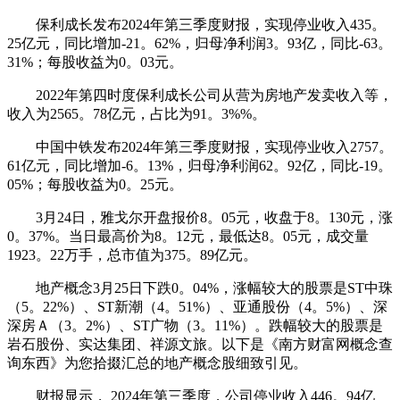
保利成长发布2024年第三季度财报，实现停业收入435。
25亿元，同比增加-21。62%，归母净利润3。93亿，同比-63。
31%；每股收益为0。03元。
2022年第四时度保利成长公司从营为房地产发卖收入等，
收入为2565。78亿元，占比为91。3%%。
中国中铁发布2024年第三季度财报，实现停业收入2757。
61亿元，同比增加-6。13%，归母净利润62。92亿，同比-19。
05%；每股收益为0。25元。
3月24日，雅戈尔开盘报价8。05元，收盘于8。130元，涨
0。37%。当日最高价为8。12元，最低达8。05元，成交量
1923。22万手，总市值为375。89亿元。
地产概念3月25日下跌0。04%，涨幅较大的股票是ST中珠
（5。22%）、ST新潮（4。51%）、亚通股份（4。5%）、深
深房Ａ（3。2%）、ST广物（3。11%）。跌幅较大的股票是
岩石股份、实达集团、祥源文旅。以下是《南方财富网概念查
询东西》为您拾掇汇总的地产概念股细致引见。
财报显示， 2024年第三季度，公司停业收入446。94亿