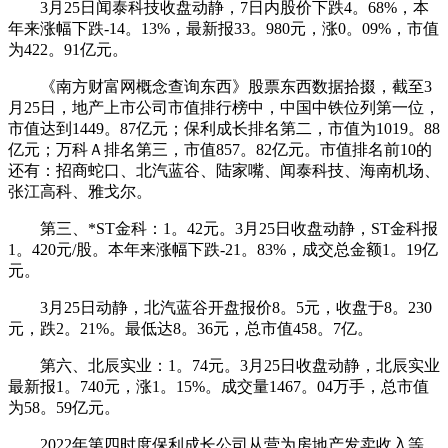
3月25日闻泰科技收盘动静，7日内股价下跌4。68%，本
年来涨幅下跌-14。13%，最新报33。980元，涨0。09%，市值
为422。91亿元。
《南方财富网概念查询东西》股票东西数据拾掇，截至3
月25日，地产上市公司市值排行榜中，中国中铁位列第一位，
市值达到1449。87亿元；保利成长排名第二，市值为1019。88
亿元；万科Ａ排名第三，市值857。82亿元。市值排名前10的
还有：招商蛇口、北汽蓝谷、陆家嘴、闻泰科技、海南机场、
张江高科、雅戈尔。
第三、*ST金科：1。42元。3月25日收盘动静，ST金科报
1。420元/股。本年来涨幅下跌-21。83%，成交总金额1。19亿
元。
3月25日动静，北汽蓝谷开盘报价8。5元，收盘于8。230
元，跌2。21%。最低达8。36元，总市值458。7亿。
第六、北辰实业：1。74元。3月25日收盘动静，北辰实业
最新报1。740元，涨1。15%。成交量1467。04万手，总市值
为58。59亿元。
2022年第四时度保利成长公司从营为房地产发卖收入等，