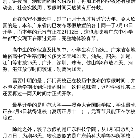
别，讲授周、测验周的时长纷歧样，再加上有的学校还有校活
动会、社会实践周，寒假时间天然就有所分歧。
正在保守不雅念中，过了正月十五才算过完大年。令人欣
喜的是，本年广东省内已发布寒假放置的各市同一于2月13日
开学，而本年的元宵节正在2月12日，这也意味着广东中小学
生都可实现正在家过元宵，完整地体验春节。
高中生的寒假遍及比初中、小学生有所缩短。广东省各地
通俗高中学生寒假时长多为25天和21天。汕头、韶关、汕尾、
江门等市放25天，广州、深圳、珠海、佛山等8市放21天。河
源、湛江放假时间较短，别离为18天。
需要申明的是，部门高校正在校历中发布的寒假时间，并
不包罗新学期报到注册的时间，这也意味着，这些学校现实上
还要再过一两天时间才正式开学。
最早开学的是师范大学——浸会大合国际学院，学生最晚
正在2月9日就得返校（夏历正月十二），元宵节只能正在学校
渡过。
除此之外，较早放假的是广东科技学院，从1月5日放到2
月21日，为期48天。较晚放假的是广东药科大学等24所学校，