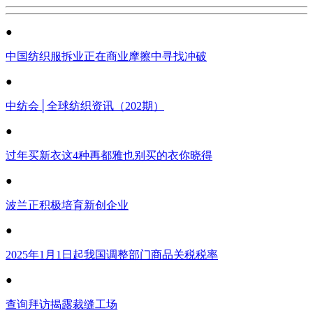
●
中国纺织服拆业正在商业摩擦中寻找冲破
●
中纺会│全球纺织资讯（202期）
●
过年买新衣这4种再都雅也别买的衣你晓得
●
波兰正积极培育新创企业
●
2025年1月1日起我国调整部门商品关税税率
●
查询拜访揭露裁缝工场