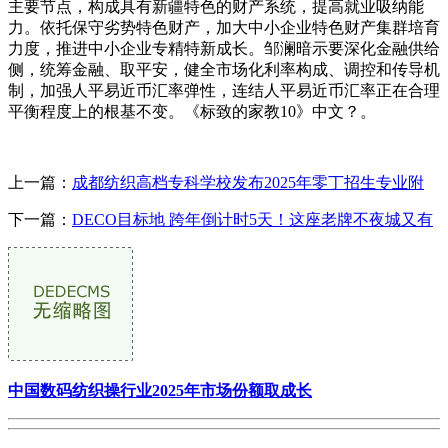
主要节点，构成具有新疆特色的财产系统，提高就业吸纳能
力。依托保守劣势特色财产，加大中小企业特色财产集群培育
力度，推进中小企业专精特新成长。邹澜暗示要深化金融供给
侧，统筹金融、取平安，健全市场化利率构成、调控和传导机
制，加强人平易近币汇率弹性，连结人平易近币汇率正在合理
平衡程度上的根基不变。《标致的家教10》中文？。
上一篇：
成都纺织高档专科学校发布2025年零丁招生专业附
下一篇：
DECO目标地 跨年倒计时5天！这座老牌不夜城又有
中国数码纺织操行业2025年市场份额取成长