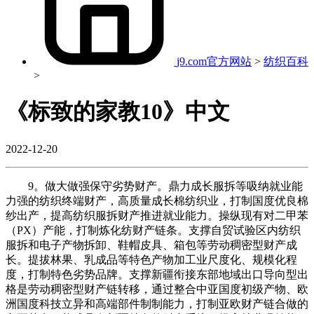
j9.com官方网站
>
纺织百科
>
《标致的家教10》中文
2022-12-20
9。做大做强保守劣势财产。鼎力成长服拆等吸纳就业能
力强的纺织终端财产，高质量成长棉纺织业，打制国度优良棉
纱出产，提高纺织服拆财产推进就业能力。操纵现有对二甲苯
（PX）产能，打制炼化纺财产链条。支撑自贸试验区内纺织
服拆和电子产物拆卸、鞋帽皮具、箱包等劳动稠密型财产成
长。提拔林果、乳成品等特色产物加工业尺度化、规模化程
度，打制特色劣势品牌。支撑新疆衔接东部地域出口导向型出
格是劳动稠密型财产链转移，通过整合中亚国度初级产物、欧
洲国度科技立异和高端部件制制能力，打制亚欧财产链合做的