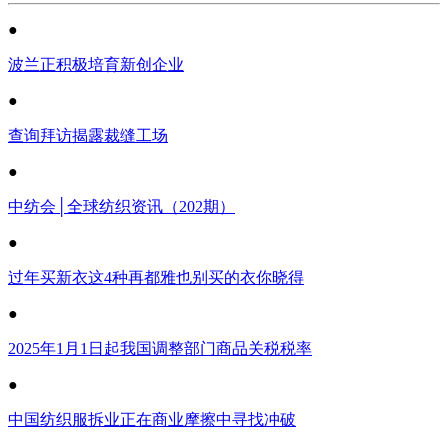
●
波兰正积极培育新创企业
●
查询拜访揭露裁缝工场
●
中纺会│全球纺织资讯（202期）
●
过年买新衣这4种再都雅也别买的衣你晓得
●
2025年1月1日起我国调整部门商品关税税率
●
中国纺织服拆业正在商业摩擦中寻找冲破