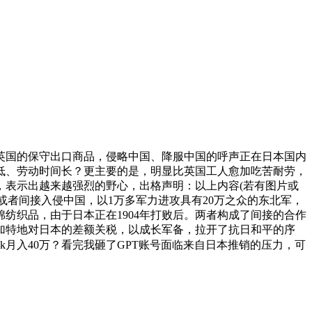
英国的保守出口商品，侵略中国、降服中国的呼声正在日本国内
低、劳动时间长？更主要的是，明显比英国工人愈加吃苦耐劳，
，表示出越来越强烈的野心，出格声明：以上内容(若有图片或
或者间接入侵中国，以1万多军力进攻具有20万之众的东北军，
纺织品，由于日本正在1904年打败后。两者构成了间接的合作
添加特地对日本的差额关税，以成长军备，拉开了抗日和平的序
Seek月入40万？看完我砸了GPT账号面临来自日本推销的压力，可