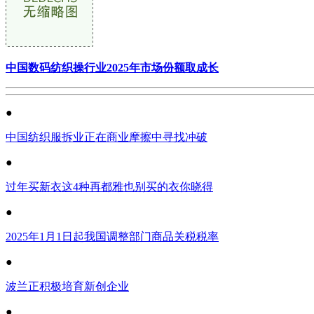
中国数码纺织操行业2025年市场份额取成长
●
中国纺织服拆业正在商业摩擦中寻找冲破
●
过年买新衣这4种再都雅也别买的衣你晓得
●
2025年1月1日起我国调整部门商品关税税率
●
波兰正积极培育新创企业
●