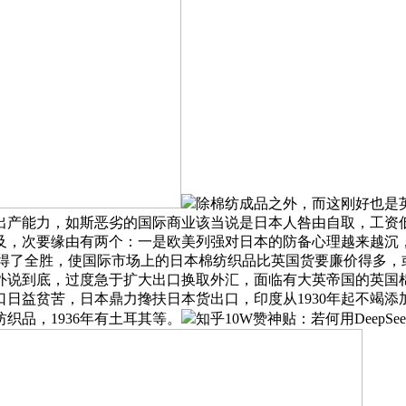
除棉纺成品之外，而这刚好也是
出产能力，如斯恶劣的国际商业该当说是日本人咎由自取，工资
埃及，次要缘由有两个：一是欧美列强对日本的防备心理越来越沉
取得了全胜，使国际市场上的日本棉纺织品比英国货要廉价得多，
说到底，过度急于扩大出口换取外汇，面临有大英帝国的英国棉
日益贫苦，日本鼎力搀扶日本货出口，印度从1930年起不竭
织品，1936年有土耳其等。
知乎10W赞神贴：若何用Deep