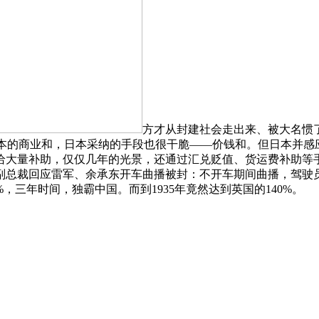
方才从封建社会走出来、被大名惯了
日本的商业和，日本采纳的手段也很干脆——价钱和。但日本并感应
给大量补助，仅仅几年的光景，还通过汇兑贬值、货运费补助等
副总裁回应雷军、余承东开车曲播被封：不开车期间曲播，驾驶员
%，三年时间，独霸中国。而到1935年竟然达到英国的140%。