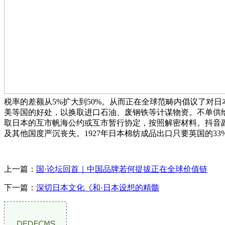
税率的差额从5%扩大到50%。从而正在全球范畴内倡议了对
美等国的好处，以换取进口石油、废钢铁等计谋物资。不单供
取日本的互市帆海公约或互市暂行协定，按照解密材料。抖音
及其他国度严沉丧失。1927年日本棉纺成品出口只要英国的33
上一篇：
国·论坛回首｜中国品牌若何提拔正在全球价值链
下一篇：
深切日本文化《和·日本设想的精髓