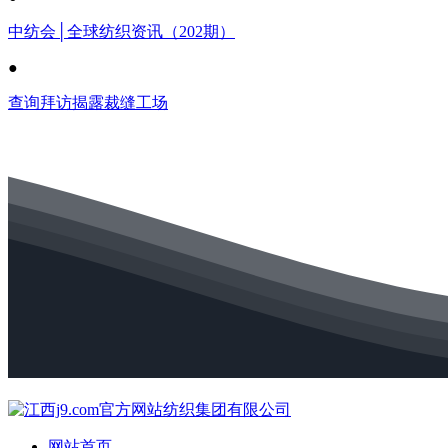
中纺会│全球纺织资讯（202期）
●
查询拜访揭露裁缝工场
网站首页