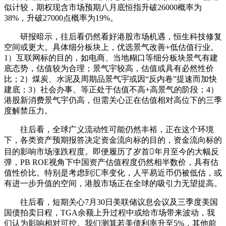
似计较，期权现含市场预期八月底恒指升破26000概率为
38%，升破27000点概率为19%。
研报暗示，往后看仍然看好港股市场机遇，恒生科技修复
空间或更大。具体细分板块上，优选景气改善+低估值行业。
1）互联网标的目的，如电商、当地糊口等细分板块景气有建
底态势，估值较为合理；景气宇较高，估值或具有必然性价
比；2）煤炭、水泥及周期品景气宇或因“反内卷”提速而加快
建底；3）社会办事、等正处于估值不高+高景气的阶段；4）
港股新消费景气宇仍高，但需关心正在估值相对高位下的三季
度解禁压力。
往后看，全球广义流动性可能仍然丰裕，正在这个环境
下，各类资产预期报答决定资金流向标的目的，资金流向标的
目的影响市场涨跌程度。即便履历了岁首年月至今的大幅反
弹，PB ROE视角下中国资产估值程度仍然相半数价，具有估
值性价比。特别是考虑到汇率变化，人平易近币仍被低估，或
有进一步升值的空间，港股市场正在全球的吸引力无望提高。
往后看，短期关心7月30日美联储议息会议及三季度美国
国债拍卖日程，TGA余额上升过程中或给市场带来波动，我
们认为影响相对可控。我们测算若美债利率升至5%，其他前