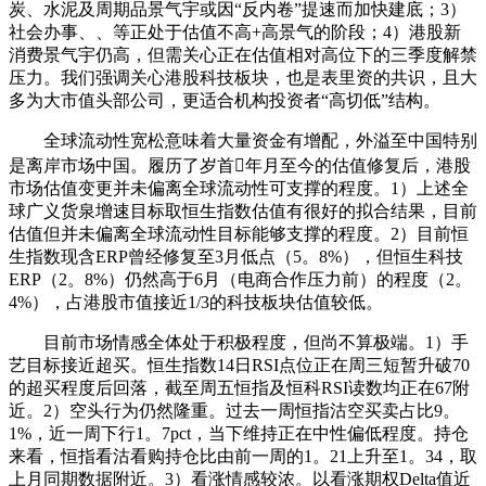
炭、水泥及周期品景气宇或因“反内卷”提速而加快建底；3）
社会办事、、等正处于估值不高+高景气的阶段；4）港股新
消费景气宇仍高，但需关心正在估值相对高位下的三季度解禁
压力。我们强调关心港股科技板块，也是表里资的共识，且大
多为大市值头部公司，更适合机构投资者“高切低”结构。
全球流动性宽松意味着大量资金有增配，外溢至中国特别
是离岸市场中国。履历了岁首年月至今的估值修复后，港股
市场估值变更并未偏离全球流动性可支撑的程度。1）上述全
球广义货泉增速目标取恒生指数估值有很好的拟合结果，目前
估值但并未偏离全球流动性目标能够支撑的程度。2）目前恒
生指数现含ERP曾经修复至3月低点（5。8%），但恒生科技
ERP（2。8%）仍然高于6月（电商合作压力前）的程度（2。
4%），占港股市值接近1/3的科技板块估值较低。
目前市场情感全体处于积极程度，但尚不算极端。1）手
艺目标接近超买。恒生指数14日RSI点位正在周三短暂升破70
的超买程度后回落，截至周五恒指及恒科RSI读数均正在67附
近。2）空头行为仍然隆重。过去一周恒指沽空买卖占比9。
1%，近一周下行1。7pct，当下维持正在中性偏低程度。持仓
来看，恒指看沽看购持仓比由前一周的1。21上升至1。34，取
上月同期数据附近。3）看涨情感较浓。以看涨期权Delta值近