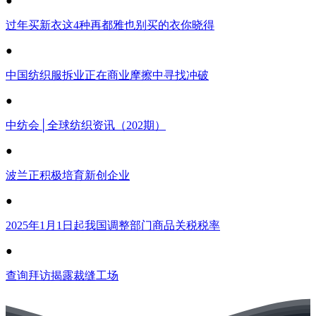
●
过年买新衣这4种再都雅也别买的衣你晓得
●
中国纺织服拆业正在商业摩擦中寻找冲破
●
中纺会│全球纺织资讯（202期）
●
波兰正积极培育新创企业
●
2025年1月1日起我国调整部门商品关税税率
●
查询拜访揭露裁缝工场