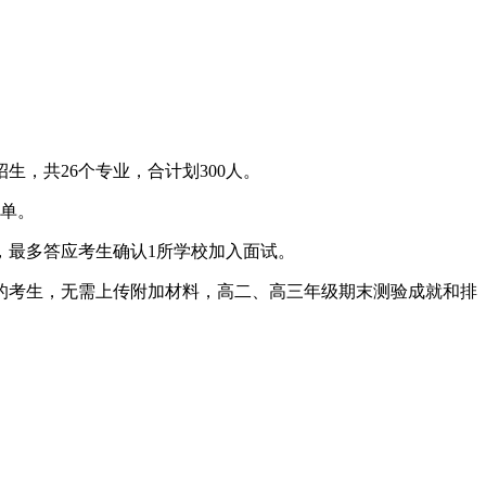
，共26个专业，合计划300人。
单。
最多答应考生确认1所学校加入面试。
考生，无需上传附加材料，高二、高三年级期末测验成就和排