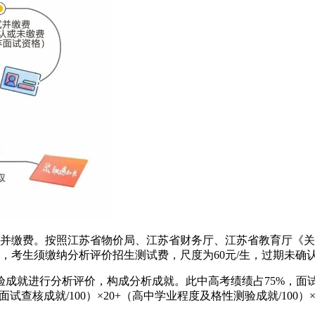
并缴费。按照江苏省物价局、江苏省财务厅、江苏省教育厅《关
7〕89号），考生须缴纳分析评价招生测试费，尺度为60元/生，过期
就进行分析评价，构成分析成就。此中高考绩绩占75%，面试查
（面试查核成就/100）×20+（高中学业程度及格性测验成就/100