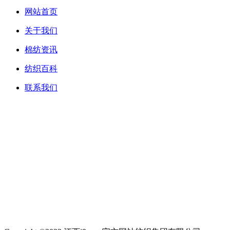
网站首页
关于我们
棉纺资讯
纺织百科
联系我们