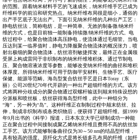
的范围。跟着纳米材料手艺的飞速成长，纳米纤维手艺已成为
纤维科学的前沿和研究热点。纳米纤维布局很是细小，通俗的
出产手艺底子无法出产。下面引见纳米纤维的几种出产工艺：
静电纺丝法，简称电纺，是一种简单、无效的制备微/纳米纤
维的方式，也是目前独一能制备持续微/纳米纤维的方式。电
纺过程中，给聚合物流体高压静电，使流体通过毛细管。当电
压达到某一临界值时，静电力降服聚合物流体的概况张力，喷
射出极细的聚合物流体，纺丝溶剂敏捷挥发，最终正在金属领
受屏上构成雷同于非织制布的纳米纤维堆积体。通过节制电
压、聚合物溶液浓度等参数，能够改变纳米纤维的曲径和堆积
体厚度。所得纳米纤维可用于防御平安材料、生物手艺、医疗
保健、能源等范畴。海岛型复合纺丝手艺是日本Toray（东
丽）公司20世纪70年代开辟的一种出产超细纤维的方式。该方
式将两种分歧成分的聚合物通过双螺杆输送到颠末特殊设想的
分派板和喷丝板，纺丝获得海岛型纤维，此中一种组分为
“海”，另一种为“岛”。这种纤维正在制制过程中颠末纺丝、拉
伸，制成非织制布或各类织物后，便获得了超细纤维。据1999
年9月出书的《科学》报道，日本东京大学已研制成功一种能
正在聚合过程中间接制成聚乙烯纳米纤维且费用不高的纺丝加
工手艺。该方式能够制备曲径仅为30～50 nm的结晶型纤维，
具有较高的强度。原纤化方式是将长链多孔布局的纤维（如纤