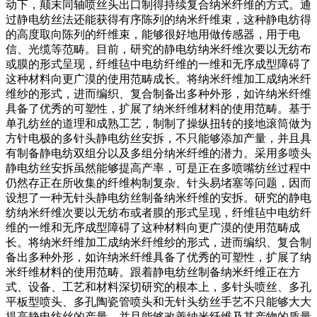
动下，颠末同轴喷丝头出口制得持续复合纳米纤维的方式。通
过静电纺丝法还能获得有序陈列的纳米纤维束，这种静电纺得
的高度取向陈列的纤维束，能够很好地用做传感器，用于电
信、光缆等范畴。目前，研究的静电纺纳米纤维次要以无纺布
或膜的形式呈现，纤维毡中电纺纤维的一维和无序成型障碍了
这种材料向更广漠的使用范畴成长。将纳米纤维加工成纳米纤
维纱的形式，进而编织、复合制备出多种外形，如许纳米纤维
具备了优秀的可塑性，扩展了纳米纤维材料的使用范畴。基于
单孔纺丝的道理和成熟工艺，制制了操纵扭转的接地滚筒做为
方针电极的多针头静电纺丝安拆，不只能够添加产量，并且具
有制备静电纺双组分以及多组分纳米纤维的潜力。采用多喷头
静电纺丝安拆虽然能够提高产率，可是正在多喷嘴纺丝过程中
仍然存正在所收集的纤维构制复杂、针头易堵塞等问题，因而
设想了一种无针头静电纺丝制备纳米纤维的安拆。研究的静电
纺纳米纤维次要以无纺布或者膜的形式呈现，纤维毡中电纺纤
维的一维和无序成型障碍了这种材料向更广漠的使用范畴成
长。将纳米纤维加工成纳米纤维纱的形式，进而编织、复合制
备出多种外形，如许纳米纤维具备了优秀的可塑性，扩展了纳
米纤维材料的使用范畴。跟着静电纺丝制备纳米纤维正在方
式、设备、工艺和材料深切研究的根本上，多针头喷丝、多孔
平板型喷头、多孔陶瓷管喷头和无针头纺丝手艺不只能够大大
提高静电纺丝的产量，并且能够改善纳米纤维及其产物的质量