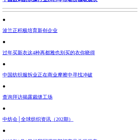
●
波兰正积极培育新创企业
●
过年买新衣这4种再都雅也别买的衣你晓得
●
中国纺织服拆业正在商业摩擦中寻找冲破
●
查询拜访揭露裁缝工场
●
中纺会│全球纺织资讯（202期）
●