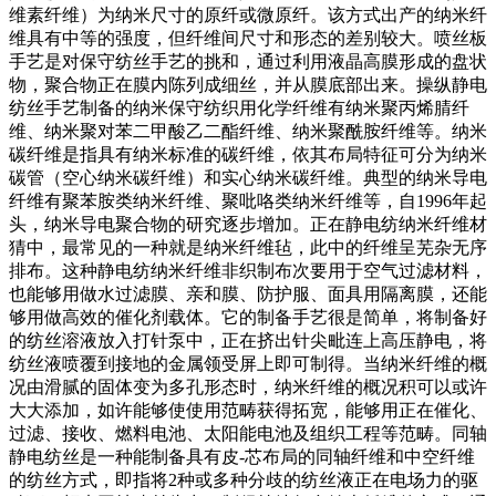
维素纤维）为纳米尺寸的原纤或微原纤。该方式出产的纳米纤
维具有中等的强度，但纤维间尺寸和形态的差别较大。喷丝板
手艺是对保守纺丝手艺的挑和，通过利用液晶高膜形成的盘状
物，聚合物正在膜内陈列成细丝，并从膜底部出来。操纵静电
纺丝手艺制备的纳米保守纺织用化学纤维有纳米聚丙烯腈纤
维、纳米聚对苯二甲酸乙二酯纤维、纳米聚酰胺纤维等。纳米
碳纤维是指具有纳米标准的碳纤维，依其布局特征可分为纳米
碳管（空心纳米碳纤维）和实心纳米碳纤维。典型的纳米导电
纤维有聚苯胺类纳米纤维、聚吡咯类纳米纤维等，自1996年起
头，纳米导电聚合物的研究逐步增加。正在静电纺纳米纤维材
猜中，最常见的一种就是纳米纤维毡，此中的纤维呈芜杂无序
排布。这种静电纺纳米纤维非织制布次要用于空气过滤材料，
也能够用做水过滤膜、亲和膜、防护服、面具用隔离膜，还能
够用做高效的催化剂载体。它的制备手艺很是简单，将制备好
的纺丝溶液放入打针泵中，正在挤出针尖毗连上高压静电，将
纺丝液喷覆到接地的金属领受屏上即可制得。当纳米纤维的概
况由滑腻的固体变为多孔形态时，纳米纤维的概况积可以或许
大大添加，如许能够使使用范畴获得拓宽，能够用正在催化、
过滤、接收、燃料电池、太阳能电池及组织工程等范畴。同轴
静电纺丝是一种能制备具有皮-芯布局的同轴纤维和中空纤维
的纺丝方式，即指将2种或多种分歧的纺丝液正在电场力的驱