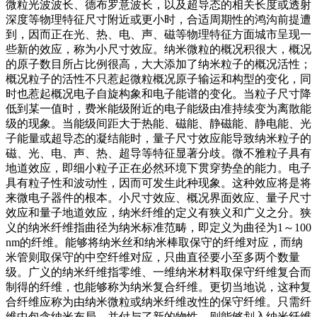
微粒光波波长、德布罗意波长，以及超导态的相关长度或透射
深度等物理特征尺寸附近或更小时，合适周期性的鸿沟前提遭
到，因而正在光、热、电、声、磁等物理特征方面城市呈现一
些新的效应，称为小尺寸效应。纳米微粒的概况积很大，概况
的原子数目所占比例很高，大大添加了纳米粒子的概况活性；
概况粒子的活性不只惹起微粒概况原子输运和构型的变化，同
时也惹起概况电子自旋构象和电子能谱的变化。当粒子尺寸降
低到某一值时，费米能级附近的电子能级由准持续变为离散能
级的现象。当能级间距大于热能、磁能、静磁能、静电能、光
子能量或超导态的凝结能时，量子尺寸效应能导致纳米粒子的
磁、光、电、声、热、超导等特征显著分歧。微不雅粒子具有
地道效应，即细小粒子正在必然环境下贯穿势垒的能力。电子
具有粒子性和波动性，因而可发生此种现象。这种效应将是将
来微电子器件的根本。小尺寸效应、概况界面效应、量子尺寸
效应和量子地道效应，纳米纤维的定义有狭义和广义之分。狭
义的纳米纤维指曲径为纳米标准范畴，即定义为曲径为1～100
nm的纤维。能够将纳米丝和纳米棒取保守的纤维对应，而纳
米管则取保守的中空纤维对应，只曲直径要小至多两个数量
级。广义的纳米纤维指零维、一维纳米材料取保守纤维复合而
制得的纤维，也能够称为纳米复合纤维。更切当地说，这种复
合纤维应称为由纳米微粒或纳米纤维改性的保守纤维。只需纤
维中包含纳米布局，并付与了新的物性，则能够划入纳米纤维