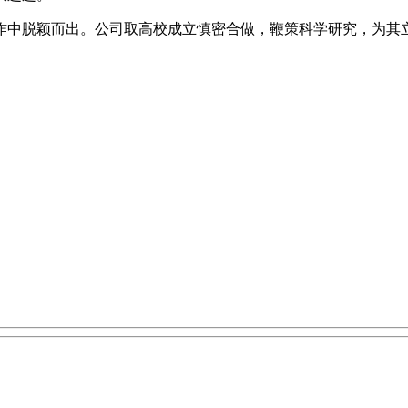
脱颖而出。公司取高校成立慎密合做，鞭策科学研究，为其立