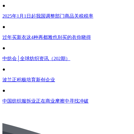
●
2025年1月1日起我国调整部门商品关税税率
●
过年买新衣这4种再都雅也别买的衣你晓得
●
中纺会│全球纺织资讯（202期）
●
波兰正积极培育新创企业
●
中国纺织服拆业正在商业摩擦中寻找冲破