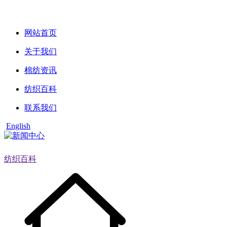
网站首页
关于我们
棉纺资讯
纺织百科
联系我们
English
纺织百科