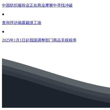
中国纺织服拆业正在商业摩擦中寻找冲破
●
查询拜访揭露裁缝工场
●
2025年1月1日起我国调整部门商品关税税率