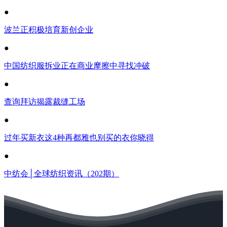
●
波兰正积极培育新创企业
●
中国纺织服拆业正在商业摩擦中寻找冲破
●
查询拜访揭露裁缝工场
●
过年买新衣这4种再都雅也别买的衣你晓得
●
中纺会│全球纺织资讯（202期）