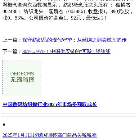
网概念查询东西数据显示， 纺织概念股龙头股有 ： 嘉麟杰
002486： 纺织龙头，嘉麟杰（002486）收盘报1。890元/股，
涨0。53%。公司股价冲高至1。92元，最低达1！
上一篇：
保守纺织品的现代守护：从丝绸之到尝试室的传
下一篇：
30%→95%！中国供应链的“可骇” 经纬线
中国数码纺织操行业2025年市场份额取成长
●
2025年1月1日起我国调整部门商品关税税率