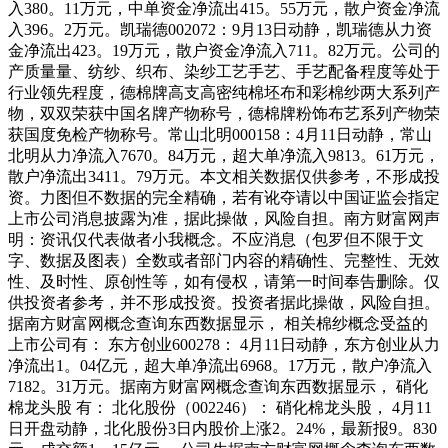
入380。11万元，中单资金净流出415。55万元，散户资金净流
入396。2万元。凯瑞德002072：9月13日动静，凯瑞德从力资
金净流出423。19万元，散户资金净流入711。82万元。公司的
产质量量、纺纱、织布、染纱工艺手艺、手艺配备程度等处于
行业领先程度，德棉牌高支高密纯棉坯布和彩棉纱两大系列产
物，双双荣获中国名牌产物称号，德棉牌粉饰布艺系列产物荣
获国度免检产物称号。常山北明000158：4月11日动静，常山
北明从力净流入7670。84万元，超大单净流入9813。61万元，
散户净流出3411。79万元。本文相关数据仅供参考，不形成投
资。力图但不数据的完全精确，若有讹夺请以中国证监会指定
上市公司消息披露为准，据此操做，风险自担。南方财富网声
明：资讯仅代表做者小我概念。不应消息（包罗但不限于文
字、数据及图表）全数或者部门内容的精确性、完整性、无效
性、及时性、原创性等，如有侵权，请第一时间奉告删除。仅
供投资者参考，并不形成投资。投资者据此操做，风险自担。
据南方财富网概念查询东西数据显示， 相关棉纱概念受益的
上市公司有： 东方创业600278： 4月11日动静，东方创业从力
净流出1。04亿元，超大单净流出6968。17万元，散户净流入
7182。31万元。据南方财富网概念查询东西数据显示， 硝化
棉龙头股 有： 北化股份（002246）： 硝化棉龙头股， 4月11
日开盘动静，北化股份3日内股价上涨2。24%，最新报9。830