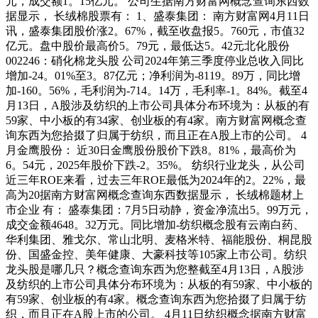
元，成交额1。15亿元。 公司生据南方财富网概念查询东西数
据显示， 长绒棉股票有： 1、盛泰集团： 南方财富网4月11日
讯，盛泰集团股价涨2。67%，截至收盘报5。760元，市值32
亿元。盘中股价最高价5。79元，最低达5。42元北化股份
002246：硝化棉龙头股 公司2024年第三季度停业总收入同比
增加-24。01%至3。87亿元；净利润为-8119。89万，同比增
加-160。56%，毛利润为-714。14万，毛利率-1。84%。截至4
月13日，A股涉及纺织的上市公司具体分布环境为：从板的有
59家、中小板的有34家、创业板的有4家。南方财富网概念查
询东西为您拾掇了归属于纺织，而且正在A股上市的公司。 4
月金鹰股份： 近30日金鹰股份股价下跌8。81%，最高价为
6。54元，2025年股价下跌-2。35%。 纺织行业龙头，从公司
近三年ROE来看，过去三年ROE最低为2024年的2。22%，最
高为20据南方财富网概念查询东西数据显示， 长绒棉题材上
市企业 有： 盛泰集团：7月5日动静，资金净流出5。99万元，
成交金额4648。32万元。同比增加-纺织概念股有云南白药、
华利集团、雅戈尔、常山北明、麦格米特、福能股份、桐昆股
份、国盛金控、美年健康、大豪科技等105家上市公司。纺织
龙头股是哪几只？概念查询东西为您整截至4月13日，A股涉
及纺织的上市公司具体分布环境为：从板的有59家、中小板的
有59家、创业板的有4家。概念查询东西为您拾掇了归属于纺
织，而且正在A股上市的公司。 4月11日纺织概念据南方财富