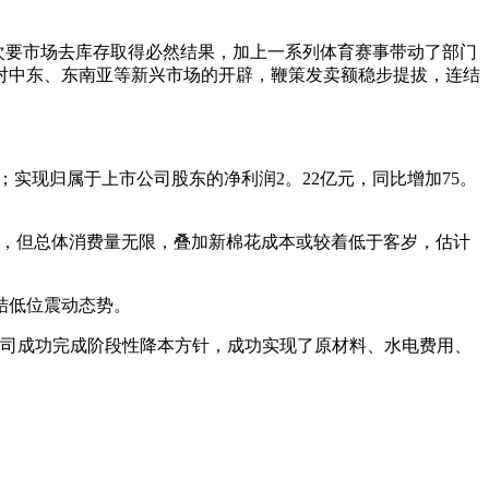
次要市场去库存取得必然结果，加上一系列体育赛事带动了部门
对中东、东南亚等新兴市场的开辟，鞭策发卖额稳步提拔，连结
；实现归属于上市公司股东的净利润2。22亿元，同比增加75。
，但总体消费量无限，叠加新棉花成本或较着低于客岁，估计
结低位震动态势。
司成功完成阶段性降本方针，成功实现了原材料、水电费用、