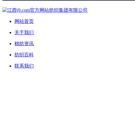
网站首页
关于我们
棉纺资讯
纺织百科
联系我们