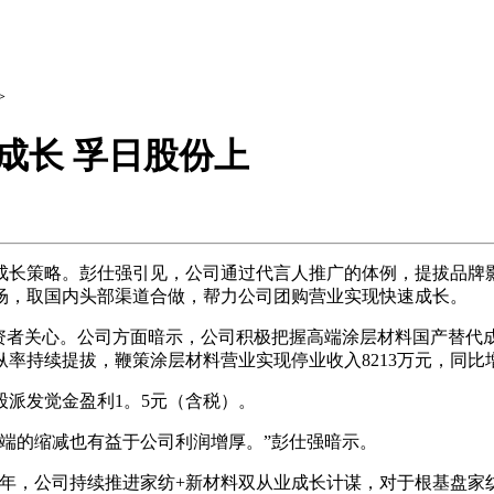
>
成长 孚日股份上
策略。彭仕强引见，公司通过代言人推广的体例，提拔品牌影
场，取国内头部渠道合做，帮力公司团购营业实现快速成长。
者关心。公司方面暗示，公司积极把握高端涂层材料国产替代
持续提拔，鞭策涂层材料营业实现停业收入8213万元，同比增加
股派发觉金盈利1。5元（含税）。
的缩减也有益于公司利润增厚。”彭仕强暗示。
，公司持续推进家纺+新材料双从业成长计谋，对于根基盘家